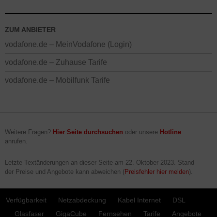
ZUM ANBIETER
vodafone.de – MeinVodafone (Login)
vodafone.de – Zuhause Tarife
vodafone.de – Mobilfunk Tarife
Weitere Fragen?
Hier Seite durchsuchen
oder unsere
Hotline
anrufen.
Letzte Textänderungen an dieser Seite am
22. Oktober 2023
. Stand
der Preise und Angebote kann abweichen (
Preisfehler hier melden
).
Verfügbarkeit
Netzabdeckung
Kabel Internet
DSL
Glasfaser
GigaCube
Fernsehen
Tarife
Angebote