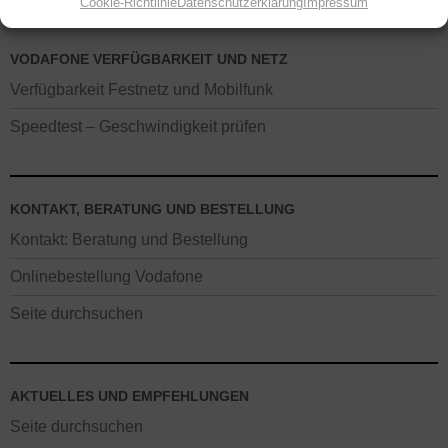
Cookie-Richtlinie
Datenschutzerklärung
Impressum
VODAFONE VERFÜGBARKEIT UND NETZ
Verfügbarkeit Festnetz und Mobilfunk
Speedtest – Geschwindigkeit prüfen
KONTAKT, BERATUNG UND BESTELLUNG
Kontakt: Beratung und Bestellung
Onlinebestellung Vodafone
Seite durchsuchen
AKTUELLES UND EMPFEHLUNGEN
Seite durchsuchen