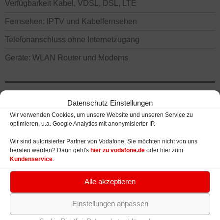
Verfügbarkeit Kabel, VDSL, DSL, LTE
Fernsehen: IPTV und Kabelfernsehen
Telefonanschluss ohne Internetzugang
Geräte: WLAN Router und Modems
VODAFONE MOBILFUNK TARIFE
Datenschutz Einstellungen
Smartphone & Datentarife
Wir verwenden Cookies, um unsere Website und unseren Service zu
optimieren, u.a. Google Analytics mit anonymisierter IP.
Smartphones / Handys
Wir sind autorisierter Partner von Vodafone. Sie möchten nicht von uns
Tablets bei Vodafone
beraten werden? Dann geht's
hier zu vodafone.de
oder hier zum
Kundenservice
.
Apple Tablets (iPad)
Alle akzeptieren
Samsung Tablets
Einstellungen anpassen
Netzabdeckung: LTE, HSPA, UMTS