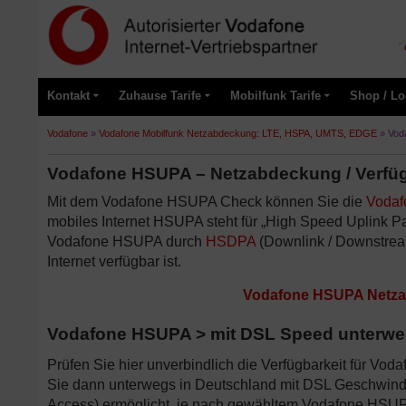
Kontakt
Zuhause Tarife
Mobilfunk Tarife
Shop / Lo
Vodafone
»
Vodafone Mobilfunk Netzabdeckung: LTE, HSPA, UMTS, EDGE
»
Vod
Vodafone HSUPA – Netzabdeckung / Verfüg
Mit dem Vodafone HSUPA Check können Sie die
Vodaf
mobiles Internet HSUPA steht für „High Speed Uplink P
Vodafone HSUPA durch
HSDPA
(Downlink / Downstream
Internet verfügbar ist.
Vodafone HSUPA Netzab
Vodafone HSUPA > mit DSL Speed unterwegs 
Prüfen Sie hier unverbindlich die Verfügbarkeit für 
Sie dann unterwegs in Deutschland mit DSL Geschwindi
Access) ermöglicht, je nach gewähltem Vodafone HSUPA