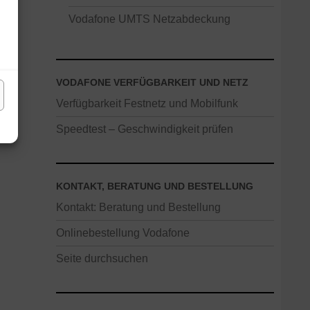
Vodafone UMTS Netzabdeckung
VODAFONE VERFÜGBARKEIT UND NETZ
Verfügbarkeit Festnetz und Mobilfunk
Speedtest – Geschwindigkeit prüfen
KONTAKT, BERATUNG UND BESTELLUNG
Kontakt: Beratung und Bestellung
Onlinebestellung Vodafone
Seite durchsuchen