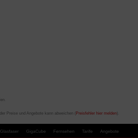
en.
 der Preise und Angebote kann abweichen (
Preisfehler hier melden
).
Glasfaser
GigaCube
Fernsehen
Tarife
Angebote