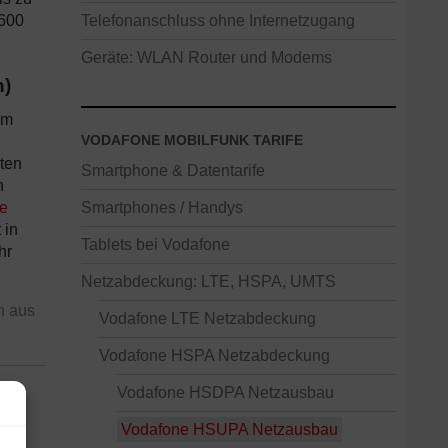
600
Telefonanschluss ohne Internetzugang
Geräte: WLAN Router und Modems
n)
am
VODAFONE MOBILFUNK TARIFE
ten
Smartphone & Datentarife
n
e
Smartphones / Handys
 in
Tablets bei Vodafone
hr
Netzabdeckung: LTE, HSPA, UMTS
n aus
Vodafone LTE Netzabdeckung
Vodafone HSPA Netzabdeckung
Vodafone HSDPA Netzausbau
Vodafone HSUPA Netzausbau