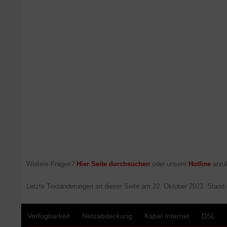
Weitere Fragen?
Hier Seite durchsuchen
oder unsere
Hotline
anruf
Letzte Textänderungen an dieser Seite am
22. Oktober 2023
. Stand
Verfügbarkeit
Netzabdeckung
Kabel Internet
DSL