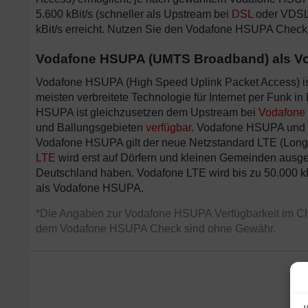
5.600 kBit/s (schneller als Upstream bei
DSL
oder VDSL 
kBit/s erreicht. Nutzen Sie den Vodafone HSUPA Check
Vodafone HSUPA (UMTS Broadband) als Vo
Vodafone HSUPA (High Speed Uplink Packet Access) ist
meisten verbreitete Technologie für Internet per Funk in
HSUPA ist gleichzusetzen dem Upstream bei
Vodafon
und Ballungsgebieten
verfügbar
. Vodafone HSUPA und 
Vodafone HSUPA gilt der neue Netzstandard LTE (Long Te
LTE
wird erst auf Dörfern und kleinen Gemeinden ausgeb
Deutschland haben. Vodafone LTE wird bis zu 50.000 k
als Vodafone HSUPA.
*Die Angaben zur Vodafone HSUPA Verfügbarkeit im Che
dem Vodafone HSUPA Check sind ohne Gewähr.