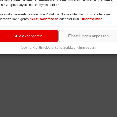
ir verwenden Cookies, um unsere Website und unseren Service zu optimieren,
.a. Google Analytics mit anonymisierter IP.
ir sind autorisierter Partner von Vodafone. Sie möchten nicht von uns beraten
werden? Dann geht's
hier zu vodafone.de
oder hier zum
Kundenservice
.
Alle akzeptieren
Einstellungen anpassen
Cookie-Richtlinie
Datenschutzerklärung
Impressum