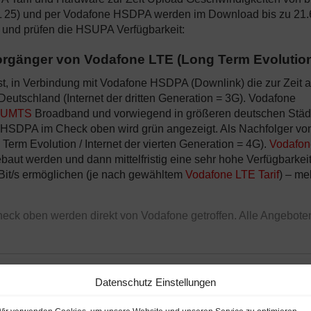
25) und per Vodafone HSDPA werden im Download bis zu 21.
 und prüfen die HSUPA Verfügbarkeit:
rgänger von Vodafone LTE (Long Term Evolutio
, in Verbindung mit Vodafone HSDPA (Downlink) die zur Zeit 
 Deutschland (Internet der dritten Generation = 3G). Vodafone
e UMTS
Broadband und vorwiegend in größeren deutschen Städ
HSDPA im Check oben wird grün angezeigt. Als Nachfolger vo
rm Evolution / Internet der vierten Generation = 4G).
Vodafon
aut werden und dann mittelfristig eine sehr hohe Verfügbarkeit
Bit/s ermöglichen (je nach gewähltem
Vodafone LTE Tarif
) – me
ck oben werden direkt von Vodafone getroffen. Alle Angebote
Datenschutz Einstellungen