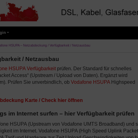
gin
afone HSUPA – Netzabdeckung / Verfügbarkeit / Netzausbau
barkeit / Netzausbau
one HSUPA Verfügbarkeit
prüfen. Der Standard für schnelles
acket Access“ (Upstream / Upload von Daten). Ergänzt wird
). Prüfen Sie unverbindlich, ob
Vodafone HSUPA
Highspeed
deckung Karte / Check hier öffnen
im Internet surfen – hier Verfügbarkeit prüfen
Vodafone HSUPA (Upstream von Vodafone UMTS Broadband) und s
gkeit im Internet. Vodafone HSUPA (High Speed Uplink Packe
 Tarif und Hardware zur Zeit Upload Geschwindigkeiten von b