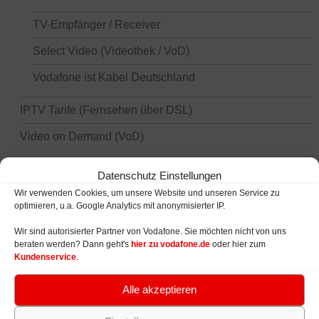
TV-Empfänger / Receiver
Select Video (Videothek / VoD)
Vodafone ist Kabel Deutschland
IPTV Tarife (Fernsehen über DSL)
Video on Demand (VoD)
Telefonanschluss ohne Internetzugang
Datenschutz Einstellungen
Wir verwenden Cookies, um unsere Website und unseren Service zu
Geräte: WLAN Router und Modems
optimieren, u.a. Google Analytics mit anonymisierter IP.
Wir sind autorisierter Partner von Vodafone. Sie möchten nicht von uns
beraten werden? Dann geht's
hier zu vodafone.de
oder hier zum
VODAFONE MOBILFUNK TARIFE
Kundenservice
.
Smartphone & Datentarife
Alle akzeptieren
Smartphones / Handys