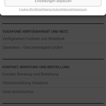
Einstellungen anpassen
Tablets bei Vodafone
Cookie-Richtlinie
Datenschutzerklärung
Impressum
Netzabdeckung: LTE, HSPA, UMTS
VODAFONE VERFÜGBARKEIT UND NETZ
Verfügbarkeit Festnetz und Mobilfunk
Speedtest – Geschwindigkeit prüfen
KONTAKT, BERATUNG UND BESTELLUNG
Kontakt: Beratung und Bestellung
Onlinebestellung Vodafone
Seite durchsuchen