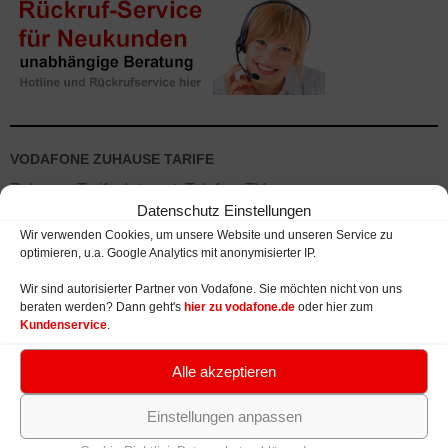
VODAFONE ZUHAUSE TARIFE
Zuhause Tarife: Internet, Telefon, TV
Datenschutz Einstellungen
Verfügbarkeit Kabel, VDSL, DSL, LTE
Wir verwenden Cookies, um unsere Website und unseren Service zu
optimieren, u.a. Google Analytics mit anonymisierter IP.
Fernsehen: IPTV und Kabelfernsehen
Wir sind autorisierter Partner von Vodafone. Sie möchten nicht von uns
Telefonanschluss ohne Internetzugang
beraten werden? Dann geht's
hier zu vodafone.de
oder hier zum
Kundenservice
.
Geräte: WLAN Router und Modems
Alle akzeptieren
WLAN Router
Kabel Modems / Router
Einstellungen anpassen