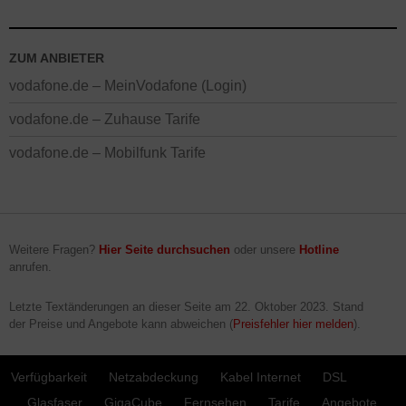
ZUM ANBIETER
vodafone.de – MeinVodafone (Login)
vodafone.de – Zuhause Tarife
vodafone.de – Mobilfunk Tarife
Weitere Fragen?
Hier Seite durchsuchen
oder unsere
Hotline
anrufen.
Letzte Textänderungen an dieser Seite am
22. Oktober 2023
. Stand
der Preise und Angebote kann abweichen (
Preisfehler hier melden
).
Verfügbarkeit
Netzabdeckung
Kabel Internet
DSL
Glasfaser
GigaCube
Fernsehen
Tarife
Angebote