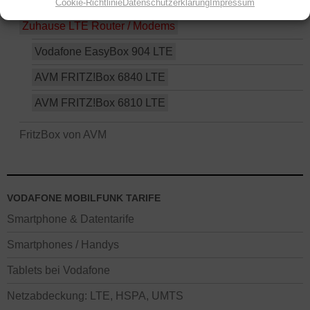
DSL / VDSL Modems
Cookie-Richtlinie
Datenschutzerklärung
Impressum
Zuhause LTE Router / Modems
Vodafone EasyBox 904 LTE
AVM FRITZ!Box 6840 LTE
AVM FRITZ!Box 6810 LTE
FritzBox von AVM
VODAFONE MOBILFUNK TARIFE
Smartphone & Datentarife
Smartphones / Handys
Tablets bei Vodafone
Netzabdeckung: LTE, HSPA, UMTS