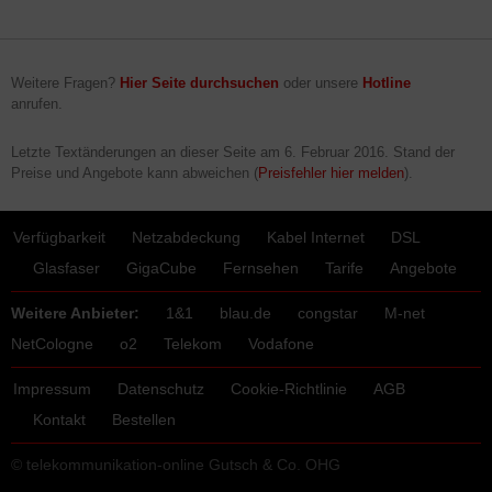
Weitere Fragen?
Hier Seite durchsuchen
oder unsere
Hotline
anrufen.
Letzte Textänderungen an dieser Seite am
6. Februar 2016
. Stand der
Preise und Angebote kann abweichen (
Preisfehler hier melden
).
Verfügbarkeit
Netzabdeckung
Kabel Internet
DSL
Glasfaser
GigaCube
Fernsehen
Tarife
Angebote
Weitere Anbieter:
1&1
blau.de
congstar
M-net
NetCologne
o2
Telekom
Vodafone
Impressum
Datenschutz
Cookie-Richtlinie
AGB
Kontakt
Bestellen
© telekommunikation-online Gutsch & Co. OHG