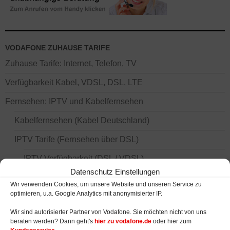
VODAFONE ZUHAUSE TARIFE
Zuhause Tarife: Internet, Telefon, TV
Verfügbarkeit Kabel, VDSL, DSL, LTE
Fernsehen: IPTV und Kabelfernsehen
Kabelfernsehen (Kabel Deutschland)
IPTV Tarife (Fernsehen über DSL)
IPTV Verfügbarkeit (DSL / VDSL)
Datenschutz Einstellungen
Kombi-Pakete IPTV, Internet, Telefon
Wir verwenden Cookies, um unsere Website und unseren Service zu
optimieren, u.a. Google Analytics mit anonymisierter IP.
IPTV-Empfänger (Receiver)
Wir sind autorisierter Partner von Vodafone. Sie möchten nicht von uns
Senderliste Vodafone IPTV
beraten werden? Dann geht's
hier zu vodafone.de
oder hier zum