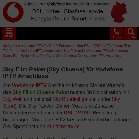
MENÜ
Hotline
Suche
Vodafone
»
Vodafone IPTV Tarife (IP-Fernsehen über DSL / VDSL)
»
TV Pakete (Pay
TV) für den Vodafone IPTV Anschluss
»
Sky Pakete für Vodafone IPTV (Bundesliga,
Sport, Film, Welt)
»
Sky Film Paket (Sky Cinema) für Vodafone IPTV Anschluss
Sky Film Paket (Sky Cinema) für Vodafone
IPTV Anschluss
Am
Vodafone IPTV
Anschluss können Sie auf Wunsch
das
Sky Film / Cinema Paket
nutzen (in Kombination mit
Sky Welt
und optional
Sky Bundesliga
und / oder
Sky
Sport
). Die Sky Pakete können Vodafone Zuhause
Neukunden sofort nach der
DSL
/
VDSL
Bestellung
beauftragen. Vodafone IPTV Bestandskunden beauftragen
Sky Sport über den
Kundenservice
.