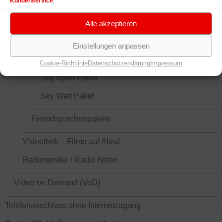
Kundenservice
.
TV Pakete für IPTV Anschluss
Sky Pakete für Vodafone IPTV
Alle akzeptieren
Sky Fußball-Bundesliga-Paket
Einstellungen anpassen
Sky Film Paket (Sky Cinema)
Cookie-Richtlinie
Datenschutzerklärung
Impressum
Sky Sport Paket
Sky Welt Paket
Fremdsprachenpakete
Videothek – Filme auf Abruf
Radiosender / Radio hören
Video on Demand (VoD)
Telefonanschluss ohne Internetzugang