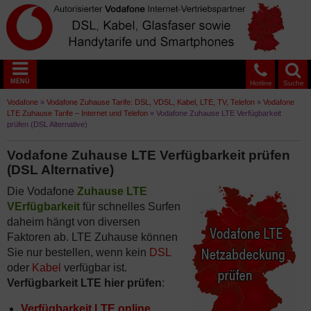
MENÜ
Hotline
Suche
Vodafone
»
Vodafone Zuhause Tarife: DSL, VDSL, Kabel, LTE, TV, Telefon
»
Vodafone
LTE Zuhause Tarife – Internet und Telefon
»
Vodafone Zuhause LTE Verfügbarkeit
prüfen (DSL Alternative)
Vodafone Zuhause LTE Verfügbarkeit prüfen
(DSL Alternative)
Die Vodafone
Zuhause LTE
VErfügbarkeit
für schnelles Surfen
daheim hängt von diversen
Faktoren ab. LTE Zuhause können
Sie nur bestellen, wenn kein
DSL
oder
Kabel
verfügbar ist.
Verfügbarkeit LTE hier prüfen
:
Verfügbarkeit LTE online