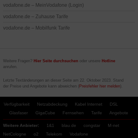
vodafone.de – MeinVodafone (Login)
vodafone.de – Zuhause Tarife
vodafone.de – Mobilfunk Tarife
Weitere Fragen?
Hier Seite durchsuchen
oder unsere
Hotline
anrufen.
Letzte Textänderungen an dieser Seite am
22. Oktober 2023
. Stand
der Preise und Angebote kann abweichen (
Preisfehler hier melden
).
Verfügbarkeit
Netzabdeckung
Kabel Internet
DSL
Glasfaser
GigaCube
Fernsehen
Tarife
Angebote
Weitere Anbieter:
1&1
blau.de
congstar
M-net
NetCologne
o2
Telekom
Vodafone