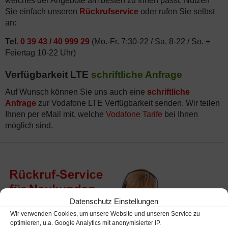
welches der Angebote am besten zu Ihnen passt. Nutzen
Sie einfach unseren
Rückrufservice
oder rufen Sie selbst
an:
Tel.
0 39 43 / 40 999 29
(Mo.-Fr. 7:30-22 / Sa. 8-22 / So. +
Feiertag 10-22 Uhr)
Verfügbarkeit LTE
schriftliche Anfrage
Auf Wunsch können Sie uns auch eine
schriftliche
Anfrage
zur Vodafone LTE Verfügbarkeit senden. Wir teilen
Ihnen per eMail mit, welche
Vodafone Tarife
bei Ihnen
möglich sind.
Datenschutz Einstellungen
Wir verwenden Cookies, um unsere Website und unseren Service zu
optimieren, u.a. Google Analytics mit anonymisierter IP.