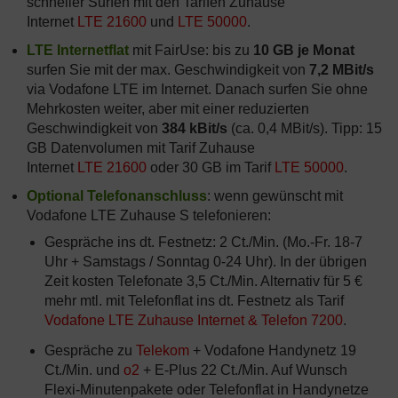
schneller Surfen mit den Tarifen Zuhause
Internet
LTE 21600
und
LTE 50000
.
LTE Internetflat
mit FairUse: bis zu
10 GB je Monat
surfen Sie mit der max. Geschwindigkeit von
7,2 MBit/s
via Vodafone LTE im Internet. Danach surfen Sie ohne
Mehrkosten weiter, aber mit einer reduzierten
Geschwindigkeit von
384 kBit/s
(ca. 0,4 MBit/s). Tipp: 15
GB Datenvolumen mit Tarif Zuhause
Internet
LTE 21600
oder 30 GB im Tarif
LTE 50000
.
Optional Telefonanschluss
: wenn gewünscht mit
Vodafone LTE Zuhause S telefonieren:
Gespräche ins dt. Festnetz: 2 Ct./Min. (Mo.-Fr. 18-7
Uhr + Samstags / Sonntag 0-24 Uhr). In der übrigen
Zeit kosten Telefonate 3,5 Ct./Min. Alternativ für 5 €
mehr mtl. mit Telefonflat ins dt. Festnetz als Tarif
Vodafone LTE Zuhause Internet & Telefon 7200
.
Gespräche zu
Telekom
+ Vodafone Handynetz 19
Ct./Min. und
o2
+ E-Plus 22 Ct./Min. Auf Wunsch
Flexi-Minutenpakete oder Telefonflat in Handynetze