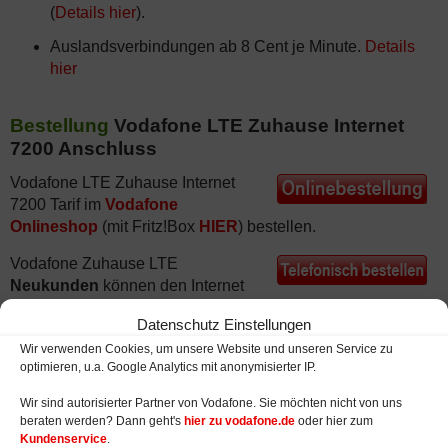
(
Details hier
).
Auslandsverbindungen ab 8 Cent je Minute.
Details
hier
Bestellung
Vodafone LTE Zuhause Internet
7200 Anschluss
Vodafone LTE Zuhause Internet
7200 Tarif im
Vodafone
Onlineshop
(mit Fritz!Box
HIER
) bestellen.
Vodafone Zuhause LTE
Neukunden
können den Internet
7200 Tarif unter
0 39 43 / 40 999 29
telefonisch bestellen
Datenschutz Einstellungen
(
Rückruf-Service hier
).
Wir verwenden Cookies, um unsere Website und unseren Service zu
Für Vodafone LTE Zuhause
optimieren, u.a. Google Analytics mit anonymisierter IP.
Neukunden: LTE Internet 7200 Tarif
Wir sind autorisierter Partner von Vodafone. Sie möchten nicht von uns
per
PDF Bestellformular
beauftragen oder Unterlagen
beraten werden? Dann geht's
hier zu vodafone.de
oder hier zum
zusenden lassen
.
Kundenservice
.