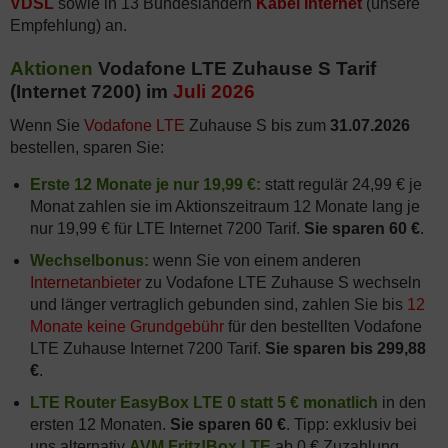
VDSL
sowie in 13 Bundesländern
Kabel Internet
(unsere
Empfehlung) an.
Aktionen
Vodafone LTE Zuhause S Tarif
(Internet 7200) im
Juli 2026
Wenn Sie
Vodafone LTE
Zuhause S bis zum
31.07.2026
bestellen, sparen Sie:
Erste 12 Monate je nur 19,99 €:
statt regulär 24,99 € je
Monat zahlen sie im Aktionszeitraum 12 Monate lang je
nur 19,99 € für LTE Internet 7200 Tarif.
Sie sparen 60 €
.
Wechselbonus:
wenn Sie von einem anderen
Internetanbieter
zu Vodafone LTE Zuhause S wechseln
und länger vertraglich gebunden sind, zahlen Sie bis
12
Monate keine Grundgebühr
für den bestellten Vodafone
LTE Zuhause Internet 7200 Tarif.
Sie sparen bis 299,88
€
.
LTE Router EasyBox LTE 0 statt 5 € monatlich
in den
ersten 12 Monaten.
Sie sparen 60 €
. Tipp: exklusiv bei
uns alternativ
AVM Fritz!Box LTE
ab 0 € Zuzahlung