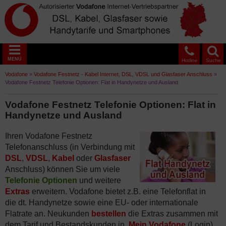
MENÜ
Hotline
Suche
Vodafone
»
Vodafone Festnetz - Kabel Internet, DSL, VDSL und Glasfaser Anschluss
»
Vodafone Festnetz Telefonie Optionen: Flat in Handynetze und Ausland
Vodafone Festnetz Telefonie Optionen: Flat in
Handynetze und Ausland
Ihren Vodafone Festnetz
Telefonanschluss (in Verbindung mit
DSL
,
VDSL
,
Kabel
oder
Glasfaser
Anschluss) können Sie um viele
Telefonie Optionen
und weitere
Extras
erweitern. Vodafone bietet z.B. eine Telefonflat in
die dt. Handynetze sowie eine EU- oder internationale
Flatrate an. Neukunden
bestellen
die Extras zusammen mit
dem Tarif und Bestandskunden in
Mein Vodafone
(Login).