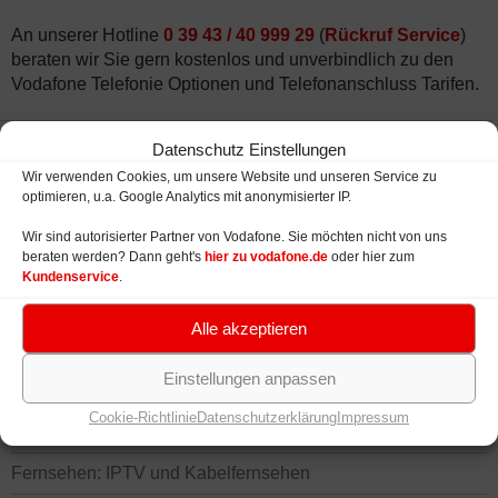
An unserer Hotline
0 39 43 / 40 999 29
(
Rückruf Service
)
beraten wir Sie gern kostenlos und unverbindlich zu den
Vodafone Telefonie Optionen und Telefonanschluss Tarifen.
Datenschutz Einstellungen
Wir verwenden Cookies, um unsere Website und unseren Service zu
optimieren, u.a. Google Analytics mit anonymisierter IP.
Wir sind autorisierter Partner von Vodafone. Sie möchten nicht von uns
beraten werden? Dann geht's
hier zu vodafone.de
oder hier zum
Kundenservice
.
Alle akzeptieren
VODAFONE ZUHAUSE TARIFE
Einstellungen anpassen
Zuhause Tarife: Internet, Telefon, TV
Cookie-Richtlinie
Datenschutzerklärung
Impressum
Verfügbarkeit Kabel, VDSL, DSL, LTE
Fernsehen: IPTV und Kabelfernsehen