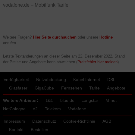
vodafone.de – Mobilfunk Tarife
Weitere Fragen?
Hier Seite durchsuchen
oder unsere
Hotline
anrufen.
Letzte Textänderungen an dieser Seite am
22. Dezember 2022
. Stand
der Preise und Angebote kann abweichen (
Preisfehler hier melden
).
Verfügbarkeit
Netzabdeckung
Kabel Internet
DSL
Glasfaser
GigaCube
Fernsehen
Tarife
Angebote
Weitere Anbieter:
1&1
blau.de
congstar
M-net
NetCologne
o2
Telekom
Vodafone
Impressum
Datenschutz
Cookie-Richtlinie
AGB
Kontakt
Bestellen