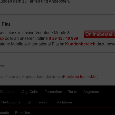
kunden gern zu Tarifen und Angeboten.
 Flat
Anschluss inklusive Vodafone Mobile &
op
oder an unserer Hotline
0 39 43 / 40 999
fone Mobile & International Flat im
Kundenbereich
dazu beste
en.
 der Preise und Angebote kann abweichen (
Preisfehler hier melden
).
Glasfaser
GigaCube
Fernsehen
Tarife
Angebote
NetCologne
o2
Telekom
Vodafone
ontakt
Bestellen