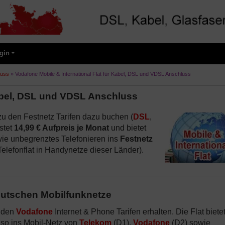
gin
luss
»
Vodafone Mobile & International Flat für Kabel, DSL und VDSL Anschluss
Kabel, DSL und VDSL Anschluss
u den Festnetz Tarifen dazu buchen (
DSL
,
stet
14,99 € Aufpreis je Monat
und bietet
ie unbegrenztes Telefonieren ins
Festnetz
elefonflat in Handynetze dieser Länder).
 deutschen Mobilfunknetze
u den
Vodafone
Internet & Phone Tarifen erhalten. Die Flat biete
also ins Mobil-Netz von
Telekom
(D1),
Vodafone
(D2) sowie