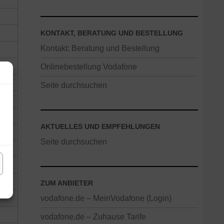
KONTAKT, BERATUNG UND BESTELLUNG
Kontakt: Beratung und Bestellung
Onlinebestellung Vodafone
Seite durchsuchen
AKTUELLES UND EMPFEHLUNGEN
Seite durchsuchen
ZUM ANBIETER
vodafone.de – MeinVodafone (Login)
vodafone.de – Zuhause Tarife