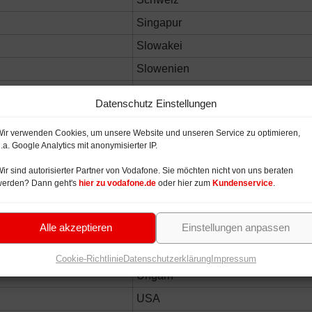
Singapur
Slowakei
Slowenien
Spanien
Datenschutz Einstellungen
Spitzbergen
ir verwenden Cookies, um unsere Website und unseren Service zu optimieren,
Südafrika
.a. Google Analytics mit anonymisierter IP.
Südkorea
ir sind autorisierter Partner von Vodafone. Sie möchten nicht von uns beraten
Taiwan
werden? Dann geht's
hier zu vodafone.de
oder hier zum
Kundenservice
.
Thailand
Alle akzeptieren
Einstellungen anpassen
Tschechien
Türkei
Cookie-Richtlinie
Datenschutzerklärung
Impressum
Ungarn
USA