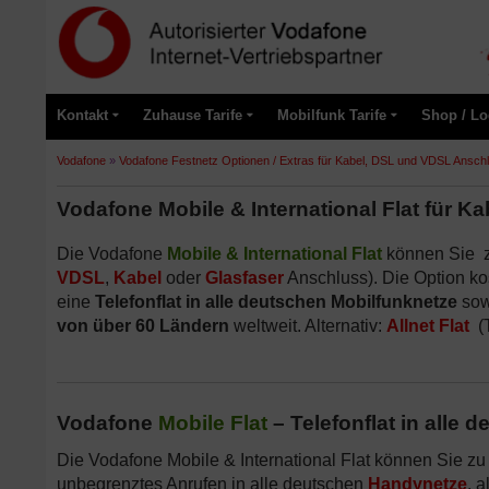
Kontakt
Zuhause Tarife
Mobilfunk Tarife
Shop / Lo
Vodafone
»
Vodafone Festnetz Optionen / Extras für Kabel, DSL und VDSL Ansch
Vodafone Mobile & International Flat für 
Die Vodafone
Mobile & International Flat
können Sie z
VDSL
,
Kabel
oder
Glasfaser
Anschluss). Die Option ko
eine
Telefonflat in alle deutschen Mobilfunknetze
sow
von über 60 Ländern
weltweit. Alternativ:
Allnet Flat
(T
Vodafone
Mobile Flat
– Telefonflat in alle
Die Vodafone Mobile & International Flat können Sie z
unbegrenztes Anrufen in alle deutschen
Handynetze
, 