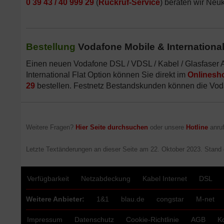
0 39 43 / 40 999 29
(
Rückruf-Service
) beraten wir Neu
Bestellung
Vodafone Mobile & International
Einen neuen Vodafone DSL / VDSL / Kabel / Glasfaser 
International Flat Option können Sie direkt im
Onlinesh
29
bestellen. Festnetz Bestandskunden können die Voda
Weitere Fragen?
Hier Seite durchsuchen
oder unsere
Hotline
anruf
Letzte Textänderungen an dieser Seite am
22. Oktober 2023
. Stand
Verfügbarkeit
Netzabdeckung
Kabel Internet
DSL
Weitere Anbieter:
1&1
blau.de
congstar
M-net
Impressum
Datenschutz
Cookie-Richtlinie
AGB
K