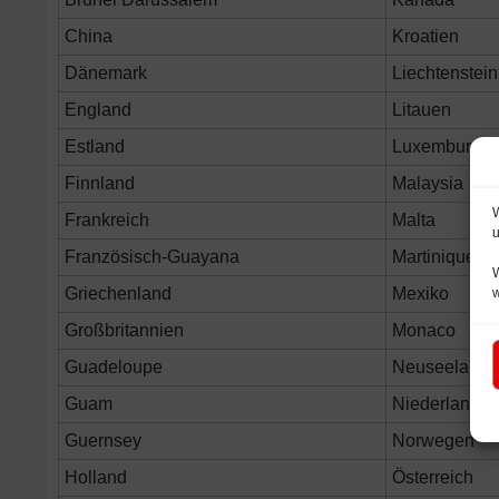
China
Kroatien
Dänemark
Liechtenstein
England
Litauen
Estland
Luxemburg
Finnland
Malaysia
W
Frankreich
Malta
u
Französisch-Guayana
Martinique
W
Griechenland
Mexiko
Großbritannien
Monaco
Guadeloupe
Neuseeland
Guam
Niederlande
Guernsey
Norwegen
Holland
Österreich