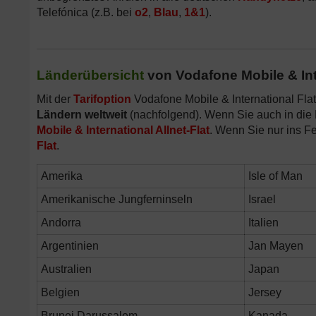
Telefónica (z.B. bei
o2
,
Blau
,
1&1
).
Länderübersicht
von Vodafone Mobile & Int
Mit der
Tarifoption
Vodafone Mobile & International Fla
Ländern weltweit
(nachfolgend). Wenn Sie auch in die
Mobile & International Allnet-Flat
. Wenn Sie nur ins F
Flat
.
Amerika
Isle of Man
Amerikanische Jungferninseln
Israel
Andorra
Italien
Argentinien
Jan Mayen
Australien
Japan
Belgien
Jersey
Brunei Darussalem
Kanada