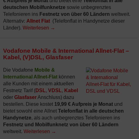
€ Aufpreis je Monat
und bietet eine
Telefonflat in alle
deutschen Mobilfunknetze
sowie unbegrenztes
Telefonieren ins
Festnetz von über 60 Ländern
weltweit.
Alternativ:
Allnet Flat
(Telefonflat in Handynetze dieser
Länder).
Weiterlesen
→
Vodafone Mobile & International Allnet-Flat –
Kabel, (V)DSL, Glasfaser
Die Vodafone
Mobile &
International Allnet-Flat
können
alle Kunden mit einem aktuellen
Festnetz Tarif (
DSL
,
VDSL
,
Kabel
oder
Glasfaser
Anschluss) dazu
bestellen. Diese kostet
19,99 € Aufpreis je Monat
und
bietet sowohl eine Allnet
Telefonflat in alle deutschen
Handynetze
, als auch unbegrenztes Telefonieren ins
Festnetz und Mobilfunknetz von über 60 Ländern
weltweit.
Weiterlesen
→