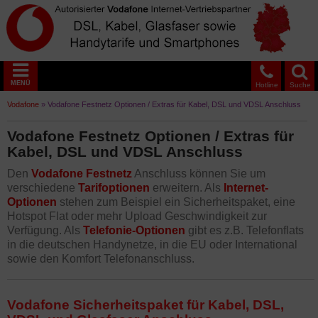
MENÜ
Hotline
Suche
Vodafone
»
Vodafone Festnetz Optionen / Extras für Kabel, DSL und VDSL Anschluss
Vodafone Festnetz Optionen / Extras für
Kabel, DSL und VDSL Anschluss
Den
Vodafone Festnetz
Anschluss können Sie um
verschiedene
Tarifoptionen
erweitern. Als
Internet-
Optionen
stehen zum Beispiel ein Sicherheitspaket, eine
Hotspot Flat oder mehr Upload Geschwindigkeit zur
Verfügung. Als
Telefonie-Optionen
gibt es z.B. Telefonflats
in die deutschen Handynetze, in die EU oder International
sowie den Komfort Telefonanschluss.
Vodafone Sicherheitspaket für Kabel, DSL,