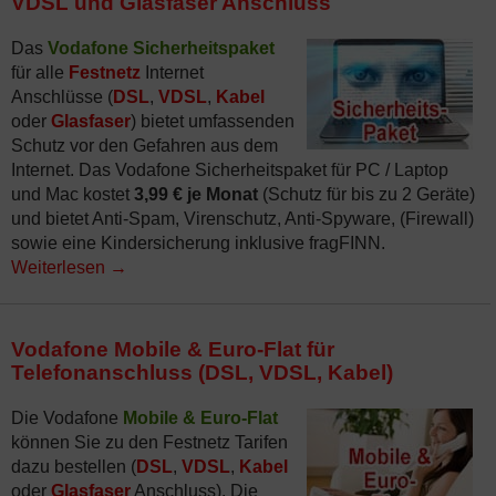
VDSL und Glasfaser Anschluss
Das
Vodafone Sicherheitspaket
für alle
Festnetz
Internet
Anschlüsse (
DSL
,
VDSL
,
Kabel
oder
Glasfaser
) bietet umfassenden
Schutz vor den Gefahren aus dem
Internet. Das Vodafone Sicherheitspaket für PC / Laptop
und Mac kostet
3,99 € je Monat
(Schutz für bis zu 2 Geräte)
und bietet Anti-Spam, Virenschutz, Anti-Spyware, (Firewall)
sowie eine Kindersicherung inklusive fragFINN.
Weiterlesen
→
Vodafone Mobile & Euro-Flat für
Telefonanschluss (DSL, VDSL, Kabel)
Die Vodafone
Mobile & Euro-Flat
können Sie zu den Festnetz Tarifen
dazu bestellen (
DSL
,
VDSL
,
Kabel
oder
Glasfaser
Anschluss). Die