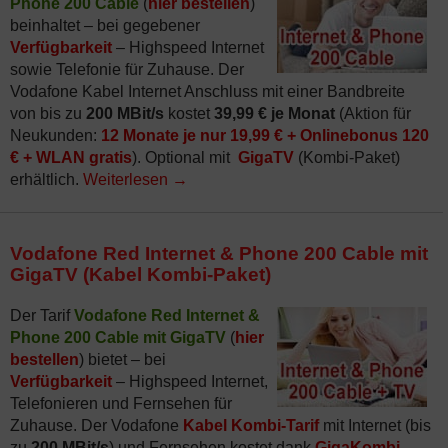
Phone 200 Cable
(
hier bestellen
)
beinhaltet – bei gegebener
Verfügbarkeit
– Highspeed Internet
sowie Telefonie für Zuhause. Der
Vodafone Kabel Internet Anschluss mit einer Bandbreite
von bis zu
200 MBit/s
kostet
39,99 € je Monat
(Aktion für
Neukunden:
12 Monate je nur 19,99 € + Onlinebonus 120
€ + WLAN gratis
). Optional mit
GigaTV
(Kombi-Paket)
erhältlich.
Weiterlesen
→
Vodafone Red Internet & Phone 200 Cable mit
GigaTV (Kabel Kombi-Paket)
Der Tarif
Vodafone Red Internet &
Phone 200 Cable mit GigaTV
(
hier
bestellen
) bietet – bei
Verfügbarkeit
– Highspeed Internet,
Telefonieren und Fernsehen für
Zuhause. Der Vodafone
Kabel Kombi-Tarif
mit Internet (bis
zu
200 MBit/s
) und Fernsehen kostet dank
GigaKombi