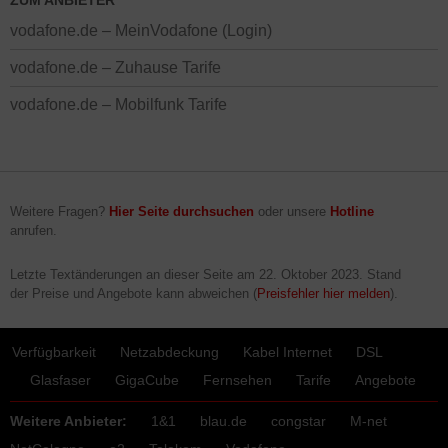
ZUM ANBIETER
vodafone.de – MeinVodafone (Login)
vodafone.de – Zuhause Tarife
vodafone.de – Mobilfunk Tarife
Weitere Fragen?
Hier Seite durchsuchen
oder unsere
Hotline
anrufen.
Letzte Textänderungen an dieser Seite am
22. Oktober 2023
. Stand
der Preise und Angebote kann abweichen (
Preisfehler hier melden
).
Verfügbarkeit
Netzabdeckung
Kabel Internet
DSL
Glasfaser
GigaCube
Fernsehen
Tarife
Angebote
Weitere Anbieter:
1&1
blau.de
congstar
M-net