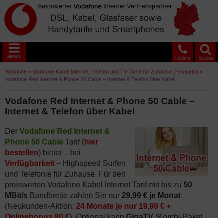
MENÜ
Hotline
Suche
Vodafone
»
Vodafone Kabel Internet, Telefon und TV Tarife für Zuhause (Festnetz)
»
Vodafone Red Internet & Phone 50 Cable – Internet & Telefon über Kabel
Vodafone Red Internet & Phone 50 Cable –
Internet & Telefon über Kabel
Der
Vodafone Red Internet &
Phone 50 Cable
Tarif (
hier
bestellen
) bietet – bei
Verfügbarkeit
– Highspeed Surfen
und Telefonie für Zuhause. Für den
preiswerten Vodafone Kabel Internet Tarif mit bis zu
50
MBit/s
Bandbreite zahlen Sie nur
29,99 € je Monat
(Neukunden-Aktion:
24 Monate je nur 19,99 € +
Onlinebonus 80 €
). Optional kann
GigaTV
(Kombi-Paket