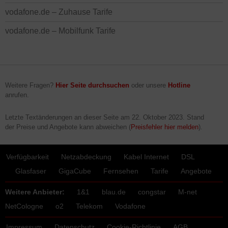
vodafone.de – Zuhause Tarife
vodafone.de – Mobilfunk Tarife
Weitere Fragen?
Hier Seite durchsuchen
oder unsere
Hotline
anrufen.
Letzte Textänderungen an dieser Seite am
22. Oktober 2023
. Stand
der Preise und Angebote kann abweichen (
Preisfehler hier melden
).
Verfügbarkeit
Netzabdeckung
Kabel Internet
DSL
Glasfaser
GigaCube
Fernsehen
Tarife
Angebote
Weitere Anbieter:
1&1
blau.de
congstar
M-net
NetCologne
o2
Telekom
Vodafone
Impressum
Datenschutz
Cookie-Richtlinie
AGB