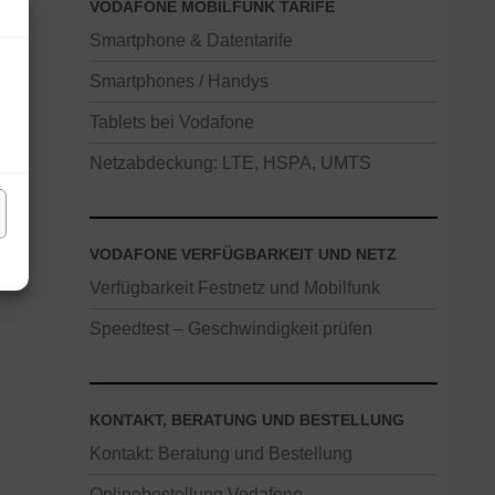
VODAFONE MOBILFUNK TARIFE
Smartphone & Datentarife
Smartphones / Handys
Tablets bei Vodafone
Netzabdeckung: LTE, HSPA, UMTS
VODAFONE VERFÜGBARKEIT UND NETZ
Verfügbarkeit Festnetz und Mobilfunk
Speedtest – Geschwindigkeit prüfen
KONTAKT, BERATUNG UND BESTELLUNG
Kontakt: Beratung und Bestellung
Onlinebestellung Vodafone