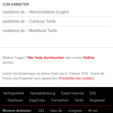
ZUM ANBIETER
vodafone.de – MeinVodafone (Login)
vodafone.de – Zuhause Tarife
vodafone.de – Mobilfunk Tarife
Weitere Fragen?
Hier Seite durchsuchen
oder unsere
Hotline
anrufen.
Letzte Textänderungen an dieser Seite am
6. Februar 2016
. Stand der
Preise und Angebote kann abweichen (
Preisfehler hier melden
).
Verfügbarkeit
Netzabdeckung
Kabel Internet
DSL
Glasfaser
GigaCube
Fernsehen
Tarife
Angebote
Weitere Anbieter:
1&1
blau.de
congstar
M-net