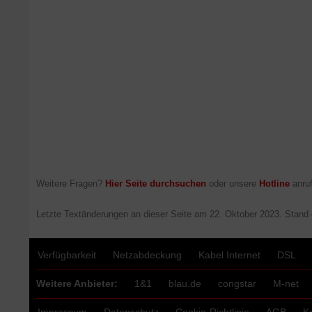
Weitere Fragen?
Hier Seite durchsuchen
oder unsere
Hotline
anruf
Letzte Textänderungen an dieser Seite am
22. Oktober 2023
. Stand
Verfügbarkeit
Netzabdeckung
Kabel Internet
DSL
Weitere Anbieter:
1&1
blau.de
congstar
M-net