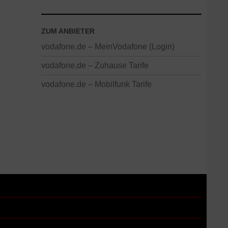
ZUM ANBIETER
vodafone.de – MeinVodafone (Login)
vodafone.de – Zuhause Tarife
vodafone.de – Mobilfunk Tarife