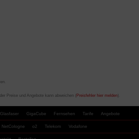
en.
 der Preise und Angebote kann abweichen (
Preisfehler hier melden
).
Glasfaser
GigaCube
Fernsehen
Tarife
Angebote
NetCologne
o2
Telekom
Vodafone