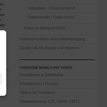
en,
Videothek – Filme auf Abruf
r
gen
Radiosender / Radio hören
e
ete
Video on Demand (VoD)
Telefonanschluss ohne Internetzugang
Geräte: WLAN Router und Modems
en.
 mit
n
VODAFONE MOBILFUNK TARIFE
llung
Smartphone & Datentarife
Smartphones / Handys
Tablets bei Vodafone
Netzabdeckung: LTE, HSPA, UMTS