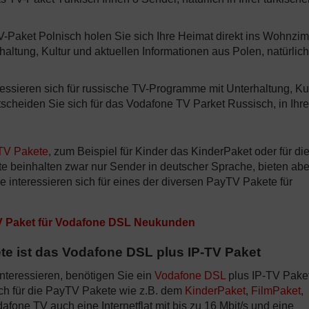
-Paket Polnisch holen Sie sich Ihre Heimat direkt ins Wohnzi
tung, Kultur und aktuellen Informationen aus Polen, natürlich
ressieren sich für russische TV-Programme mit Unterhaltung, Ku
cheiden Sie sich für das Vodafone TV Parket Russisch, in Ihre
TV Pakete
, zum Beispiel für Kinder das KinderPaket oder für di
e beinhalten zwar nur Sender in deutscher Sprache, bieten abe
interessieren sich für eines der diversen PayTV Pakete für
V Paket für Vodafone DSL Neukunden
e ist das Vodafone DSL plus IP-TV Paket
teressieren, benötigen Sie ein
Vodafone DSL
plus IP-TV Paket
uch für die PayTV Pakete wie z.B. dem
KinderPaket
,
FilmPaket
,
fone TV auch eine Internetflat mit bis zu 16 Mbit/s und eine