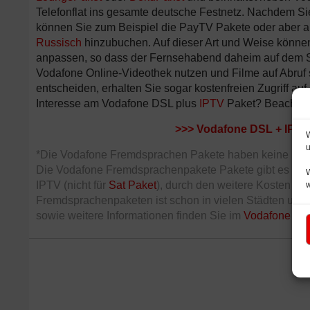
Telefonflat ins gesamte deutsche Festnetz. Nachdem Si
können Sie zum Beispiel die PayTV Pakete oder aber
Russisch
hinzubuchen. Auf dieser Art und Weise können
anpassen, so dass der Fernsehabend daheim auf dem So
Vodafone Online-Videothek nutzen und Filme auf Abruf 
entscheiden, erhalten Sie sogar kostenfreien Zugriff auf
Interesse am Vodafone DSL plus
IPTV
Paket? Beachten
>>>
Vodafone DSL + IP-T
W
u
*Die Vodafone Fremdsprachen Pakete haben keine Mindes
Die Vodafone Fremdsprachenpakete Pakete gibt es nur
W
IPTV (nicht für
Sat Paket
), durch den weitere Kosten en
Fremdsprachenpaketen ist schon in vielen Städten und 
sowie weitere Informationen finden Sie im
Vodafone TV