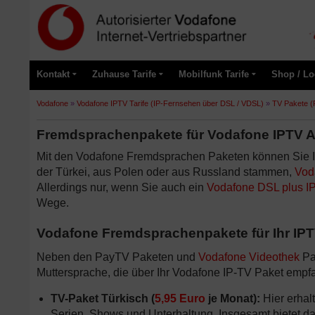
Kontakt
Zuhause Tarife
Mobilfunk Tarife
Shop / Lo
Vodafone
»
Vodafone IPTV Tarife (IP-Fernsehen über DSL / VDSL)
»
TV Pakete (
Fremdsprachenpakete für Vodafone IPTV 
Mit den Vodafone Fremdsprachen Paketen können Sie Ih
der Türkei, aus Polen oder aus Russland stammen,
Vod
Allerdings nur, wenn Sie auch ein
Vodafone DSL plus I
Wege.
Vodafone Fremdsprachenpakete für Ihr IP
Neben den PayTV Paketen und
Vodafone Videothek
Pa
Muttersprache, die über Ihr Vodafone IP-TV Paket emp
TV-Paket Türkisch (
5,95 Euro
je Monat):
Hier erhal
Serien, Shows und Unterhaltung. Insgesamt bietet das