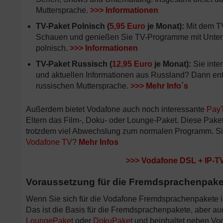
Muttersprache.
>>>
Informationen
TV-Paket Polnisch (
5,95 Euro
je Monat):
Mit dem TV
Schauen und genießen Sie TV-Programme mit Unterhal
polnisch.
>>>
Informationen
TV-Paket Russisch (
12,95 Euro
je Monat):
Sie inte
und aktuellen Informationen aus Russland? Dann ents
russischen Muttersprache.
>>>
Mehr Info´s
Außerdem bietet Vodafone auch noch interessante
Pay
Eltern das Film-, Doku- oder Lounge-Paket. Diese Paket
trotzdem viel Abwechslung zum normalen Programm. Sie 
Vodafone TV
?
Mehr Infos
>>>
Vodafone DSL + IP-T
Voraussetzung für die Fremdsprachenpaket
Wenn Sie sich für die Vodafone Fremdsprachenpakete in
Das ist die Basis für die Fremdsprachenpakete, aber a
LoungePaket
oder
DokuPaket
und beinhaltet neben Voda