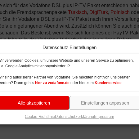
e sich für das Vodafone DSL plus IP-TV Paket entschieden hab
 auch die Fremdsprachenpakete
Türkisch
,
DigiTurk
,
Polnisch
ode
 Sie ihr Vodafone DSL plus IP-TV Paket nach Ihren Vorstellun
fa ein gelungener Abend wird. Zusätzlich können Sie auch di
schauen. Das Beste ist, wenn Sie sich für eines der PayTV Pak
 die Inhalte in der Vodafone Videothek des jeweiligen Pakets.
 Sie den nachstehenden Link.
Datenschutz Einstellungen
V Paket für Vodafone DSL Neukunden
ir verwenden Cookies, um unsere Website und unseren Service zu optimieren,
.a. Google Analytics mit anonymisierter IP.
tvertragslaufzeit und eine faire Kündigungsfrist von 3 Monat
 als Ergänzung für einen bestehenden Vodafone DSL Anschluss
ir sind autorisierter Partner von Vodafone. Sie möchten nicht von uns beraten
tstehen (Mindestlaufzeit 24 Monate). Vodafone TV mit optionale
werden? Dann geht's
hier zu vodafone.de
oder hier zum
Kundenservice
.
Gemeinden verfügbar, mehr Details zur Verfügbarkeit und Beste
 Onlineshop
.
Alle akzeptieren
Einstellungen anpassen
Cookie-Richtlinie
Datenschutzerklärung
Impressum