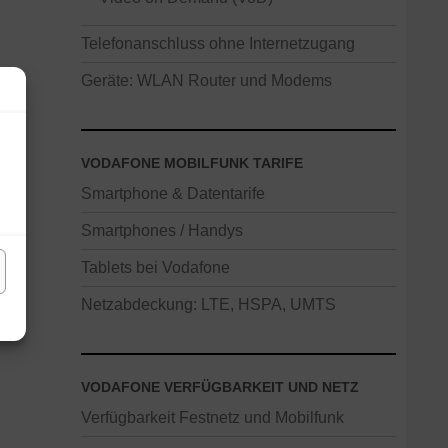
Telefonanschluss ohne Internetzugang
Geräte: WLAN Router und Modems
VODAFONE MOBILFUNK TARIFE
Smartphone & Datentarife
Smartphones / Handys
Tablets bei Vodafone
Netzabdeckung: LTE, HSPA, UMTS
VODAFONE VERFÜGBARKEIT UND NETZ
Verfügbarkeit Festnetz und Mobilfunk