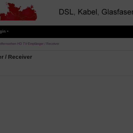
gin
elfernsehen HD TV-Empfänger / Receiver
 / Receiver