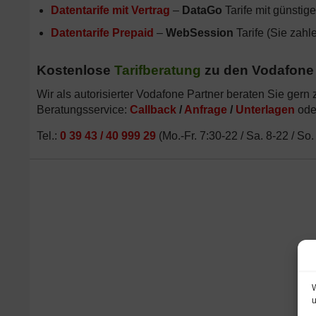
Datentarife mit Vertrag
–
DataGo
Tarife mit günstige
Datentarife Prepaid
–
WebSession
Tarife (Sie zahl
Kostenlose
Tarifberatung
zu den Vodafone 
Wir als autorisierter Vodafone Partner beraten Sie ger
Beratungsservice:
Callback
/
Anfrage
/
Unterlagen
ode
Tel.:
0 39 43 / 40 999 29
(Mo.-Fr. 7:30-22 / Sa. 8-22 / So
W
u