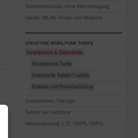
Telefonanschluss ohne Internetzugang
Geräte: WLAN Router und Modems
VODAFONE MOBILFUNK TARIFE
Smartphone & Datentarife
Smartphone Tarife
Datentarife Tablet / Laptop
Rabatte und Preisnachlässe
Smartphones / Handys
Tablets bei Vodafone
Netzabdeckung: LTE, HSPA, UMTS