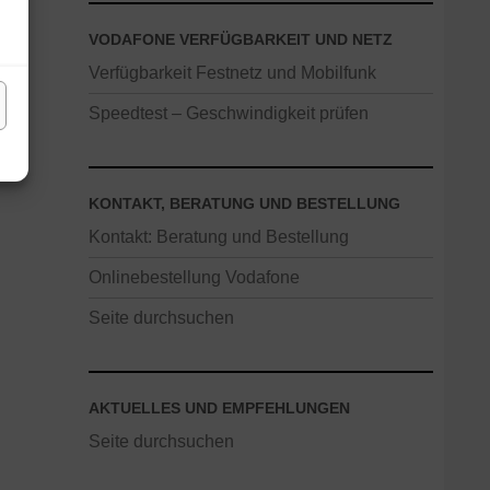
VODAFONE VERFÜGBARKEIT UND NETZ
Verfügbarkeit Festnetz und Mobilfunk
Speedtest – Geschwindigkeit prüfen
KONTAKT, BERATUNG UND BESTELLUNG
Kontakt: Beratung und Bestellung
Onlinebestellung Vodafone
Seite durchsuchen
AKTUELLES UND EMPFEHLUNGEN
Seite durchsuchen