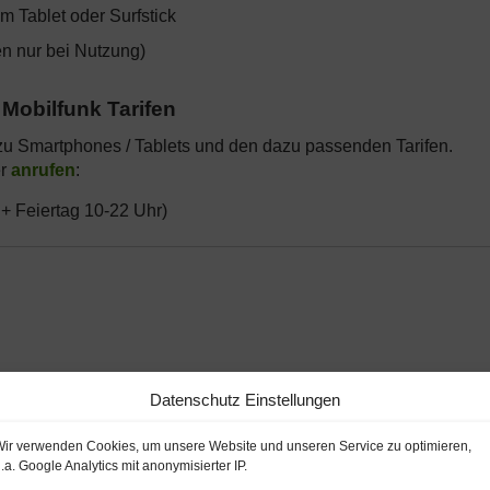
m Tablet oder Surfstick
en nur bei Nutzung)
Mobilfunk Tarifen
n zu Smartphones / Tablets und den dazu passenden Tarifen.
r
anrufen
:
. + Feiertag 10-22 Uhr)
Datenschutz Einstellungen
ir verwenden Cookies, um unsere Website und unseren Service zu optimieren,
.a. Google Analytics mit anonymisierter IP.