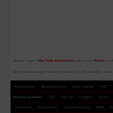
Weitere Fragen?
Hier Seite durchsuchen
oder unsere
Hotline
anruf
Letzte Textänderungen an dieser Seite am
22. Oktober 2023
. Stand
Verfügbarkeit
Netzabdeckung
Kabel Internet
DSL
Weitere Anbieter:
1&1
blau.de
congstar
M-net
Impressum
Datenschutz
Cookie-Richtlinie
AGB
K