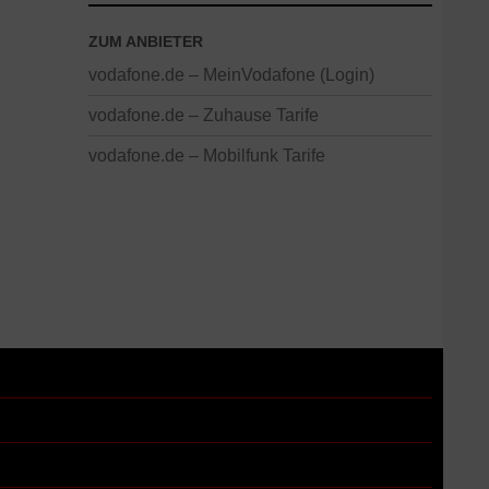
ZUM ANBIETER
vodafone.de – MeinVodafone (Login)
vodafone.de – Zuhause Tarife
vodafone.de – Mobilfunk Tarife