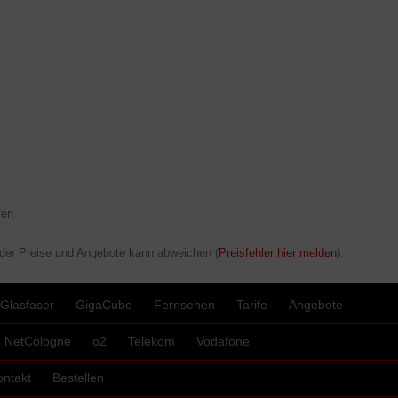
en.
 der Preise und Angebote kann abweichen (
Preisfehler hier melden
).
Glasfaser
GigaCube
Fernsehen
Tarife
Angebote
NetCologne
o2
Telekom
Vodafone
ontakt
Bestellen