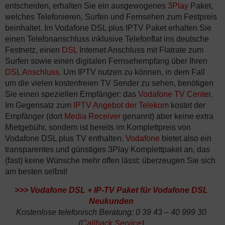
entscheiden, erhalten Sie ein ausgewogenes
3Play
Paket,
welches Telefonieren, Surfen und Fernsehen zum Festpreis
beinhaltet. Im Vodafone DSL plus IPTV Paket erhalten Sie
einen Telefonanschluss inklusive Telefonflat ins deutsche
Festnetz, einen
DSL
Internet Anschluss mit Flatrate zum
Surfen sowie einen digitalen Fernsehempfang über Ihren
DSL Anschluss
. Um IPTV nutzen zu können, in dem Fall
um die vielen kostenfreien TV Sender zu sehen, benötigen
Sie einen speziellen Empfänger: das
Vodafone TV Center
.
Im Gegensatz zum
IPTV Angebot der Telekom
kostet der
Empfänger (dort
Media Receiver
genannt) aber keine extra
Mietgebühr, sondern ist bereits im Komplettpreis von
Vodafone DSL plus TV enthalten.
Vodafone
bietet also ein
transparentes und günstiges 3Play Komplettpaket an, das
(fast) keine Wünsche mehr offen lässt: überzeugen Sie sich
am besten selbst!
>>>
Vodafone DSL + IP-TV Paket für Vodafone DSL
Neukunden
Kostenlose telefonisch Beratung: 0 39 43 – 40 999 30
(
Callback Service
)