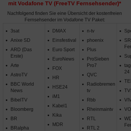
mit Vodafone TV (FreeTV Fernsehsender)*
Nachfolgend finden Sie eine Übersicht der kostenfreien
Fernsehsender im Vodafone TV Paket:
3sat
DMAX
n-tv
Spo
Anixe SD
Einsfestival
phoenix
SR
Fe
ARD (Das
Euro Sport
Plus
Erste)
Su
EuroNews
ProSieben
Arte
Pro7
ta
FOX
24
AstroTV
QVC
HR
TE
BBC World
Radiobremen
HSE24
News
tv
TV
iM1
BibelTV
Rbb
VI
Kabel1
Bloomberg
Rheinmaintv
VO
Kika
BR
RTL
W
MDR
Fe
BRalpha
RTL 2