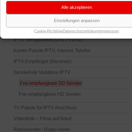
Fernsehen: IPTV und Kabelfernsehen
Alle akzeptieren
Kabelfernsehen (Kabel Deutschland)
Einstellungen anpassen
IPTV Tarife (Fernsehen über DSL)
Cookie-Richtlinie
Datenschutzerklärung
Impressum
IPTV Verfügbarkeit (DSL / VDSL)
Kombi-Pakete IPTV, Internet, Telefon
IPTV-Empfänger (Receiver)
Senderliste Vodafone IPTV
Frei empfangbare SD Sender
Frei empfangbare HD Sender
TV Pakete für IPTV Anschluss
Videothek – Filme auf Abruf
Radiosender / Radio hören