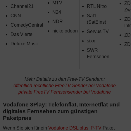
MTV
ZD
Channel21
RTL Nitro
Zw
N24
CNN
Sat1
ZD
NDR
(SatEins)
ComedyCentral
Inf
nickelodeon
Servus.TV
Das Vierte
ZDF
sixx
Deluxe Music
ZD
SWR
Fernsehen
Mehr Details zu den Free-TV Sendern:
öffentlich-rechtliche FreeTV Sender bei Vodafone
private FreeTV Fernsehsender bei Vodafone
Vodafone 3Play: Telefonflat, Internetflat und
digitales Fernsehen zum günstigen
Paketpreis
Wenn Sie sich für ein
Vodafone DSL plus IP-TV
Paket