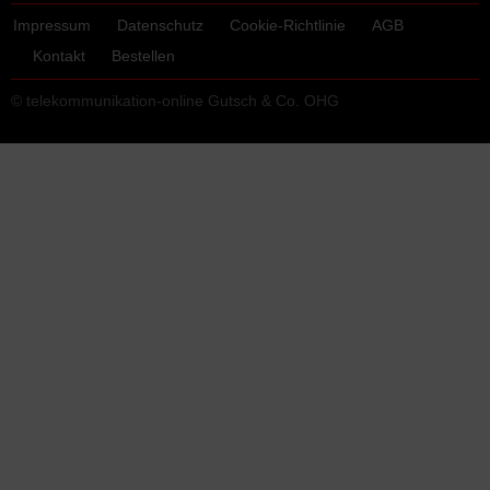
Impressum
Datenschutz
Cookie-Richtlinie
AGB
Kontakt
Bestellen
© telekommunikation-online Gutsch & Co. OHG