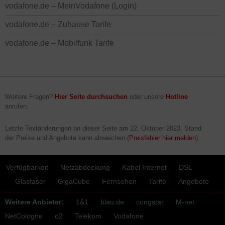
vodafone.de – MeinVodafone (Login)
vodafone.de – Zuhause Tarife
vodafone.de – Mobilfunk Tarife
Weitere Fragen?
Hier Seite durchsuchen
oder unsere
Hotline
anrufen.
Letzte Textänderungen an dieser Seite am
22. Oktober 2023
. Stand
der Preise und Angebote kann abweichen (
Preisfehler hier melden
).
Verfügbarkeit
Netzabdeckung
Kabel Internet
DSL
Glasfaser
GigaCube
Fernsehen
Tarife
Angebote
Weitere Anbieter:
1&1
blau.de
congstar
M-net
NetCologne
o2
Telekom
Vodafone