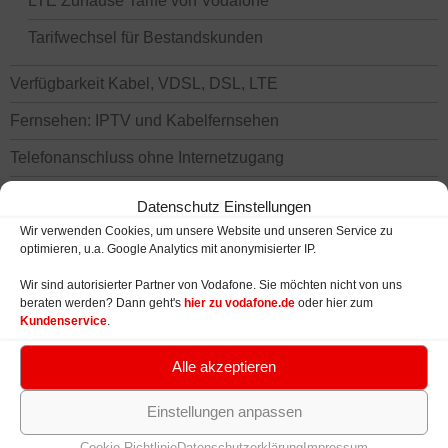
LTE Zuhause Tarife von Vodafone
Tarifwechsel für Bestandskunden
Verfügbarkeit Kabel, VDSL, DSL, LTE
Fernsehen: IPTV und Kabelfernsehen
Telefonanschluss ohne Internetzugang
Geräte: WLAN Router und Modems
Datenschutz Einstellungen
Wir verwenden Cookies, um unsere Website und unseren Service zu
optimieren, u.a. Google Analytics mit anonymisierter IP.
VODAFONE MOBILFUNK TARIFE
Wir sind autorisierter Partner von Vodafone. Sie möchten nicht von uns
beraten werden? Dann geht's
hier zu vodafone.de
oder hier zum
Smartphone & Datentarife
Kundenservice
.
Smartphones / Handys
Alle akzeptieren
Tablets bei Vodafone
Einstellungen anpassen
Netzabdeckung: LTE, HSPA, UMTS
Cookie-Richtlinie
Datenschutzerklärung
Impressum