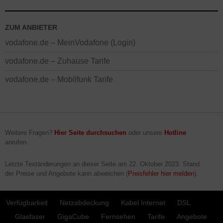
ZUM ANBIETER
vodafone.de – MeinVodafone (Login)
vodafone.de – Zuhause Tarife
vodafone.de – Mobilfunk Tarife
Weitere Fragen?
Hier Seite durchsuchen
oder unsere
Hotline
anrufen.
Letzte Textänderungen an dieser Seite am
22. Oktober 2023
. Stand
der Preise und Angebote kann abweichen (
Preisfehler hier melden
).
Verfügbarkeit
Netzabdeckung
Kabel Internet
DSL
Glasfaser
GigaCube
Fernsehen
Tarife
Angebote