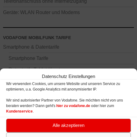
Telefonanschluss ohne Internetzugang
Geräte: WLAN Router und Modems
VODAFONE MOBILFUNK TARIFE
Smartphone & Datentarife
Smartphone Tarife
Datentarife Tablet / Laptop
Datenschutz Einstellungen
Rabatte und Preisnachlässe
Wir verwenden Cookies, um unsere Website und unseren Service zu
optimieren, u.a. Google Analytics mit anonymisierter IP.
Junge Leute Vorteil
Wir sind autorisierter Partner von Vodafone. Sie möchten nicht von uns
Studenten Vorteil
beraten werden? Dann geht's
hier zu vodafone.de
oder hier zum
Kundenservice
.
Rabatte für Senioren / Rentner
Alle akzeptieren
Smartphones / Handys