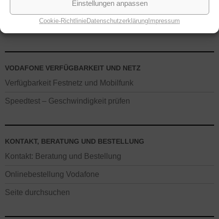
Einstellungen anpassen
Tablets bei Vodafone
Cookie-Richtlinie
Datenschutzerklärung
Impressum
Netzabdeckung: LTE, HSPA, UMTS
VODAFONE VERFÜGBARKEIT UND NETZ
Verfügbarkeit Festnetz und Mobilfunk
Speedtest – Geschwindigkeit prüfen
KONTAKT, BERATUNG UND BESTELLUNG
Kontakt: Beratung und Bestellung
Onlinebestellung Vodafone
Seite durchsuchen