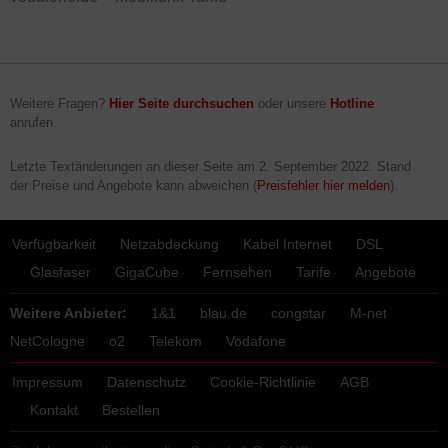
Weitere Fragen?
Hier Seite durchsuchen
oder unsere
Hotline
anrufen.
Letzte Textänderungen an dieser Seite am
2. September 2022
. Stand
der Preise und Angebote kann abweichen (
Preisfehler hier melden
).
Verfügbarkeit
Netzabdeckung
Kabel Internet
DSL
Glasfaser
GigaCube
Fernsehen
Tarife
Angebote
Weitere Anbieter:
1&1
blau.de
congstar
M-net
NetCologne
o2
Telekom
Vodafone
Impressum
Datenschutz
Cookie-Richtlinie
AGB
Kontakt
Bestellen