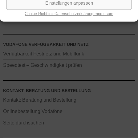
Einstellungen anpassen
Tablets bei Vodafone
Cookie-Richtlinie
Datenschutzerklärung
Impressum
Netzabdeckung: LTE, HSPA, UMTS
VODAFONE VERFÜGBARKEIT UND NETZ
Verfügbarkeit Festnetz und Mobilfunk
Speedtest – Geschwindigkeit prüfen
KONTAKT, BERATUNG UND BESTELLUNG
Kontakt: Beratung und Bestellung
Onlinebestellung Vodafone
Seite durchsuchen