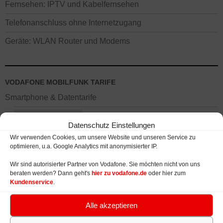
Fernsehen: IPTV und Kabelfernsehen
Telefonanschluss ohne Internetzugang
Geräte: WLAN Router und Modems
VODAFONE MOBILFUNK TARIFE
Smartphone & Datentarife
Smartphone Tarife
Datenschutz Einstellungen
Smartphone Tarife Vertrag
Wir verwenden Cookies, um unsere Website und unseren Service zu
optimieren, u.a. Google Analytics mit anonymisierter IP.
Smartphone Tarife Prepaid (CallYa)
Wir sind autorisierter Partner von Vodafone. Sie möchten nicht von uns
beraten werden? Dann geht's
hier zu vodafone.de
oder hier zum
Datentarife Tablet / Laptop
Kundenservice
.
Rabatte und Preisnachlässe
Alle akzeptieren
Smartphones / Handys