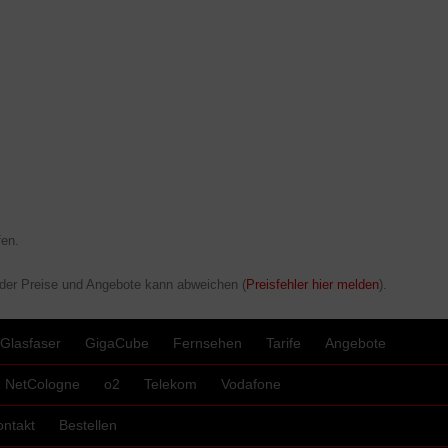
en.
 der Preise und Angebote kann abweichen (
Preisfehler hier melden
).
Glasfaser
GigaCube
Fernsehen
Tarife
Angebote
NetCologne
o2
Telekom
Vodafone
ontakt
Bestellen