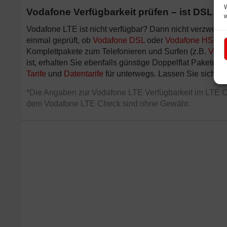
W
Vodafone Verfügbarkeit prüfen – ist DSL o
Vodafone LTE ist nicht verfügbar? Dann nicht verzweife
einmal geprüft, ob
Vodafone DSL
oder
Vodafone HSPA
Komplettpakete zum Telefonieren und Surfen (z.B.
Voda
ist, erhalten Sie ebenfalls günstige Doppelflat Pakete (z
Tarife
und
Datentarife
für unterwegs. Lassen Sie sich v
*Die Angaben zur Vodafone LTE Verfügbarkeit im LTE C
dem Vodafone LTE Check sind ohne Gewähr.