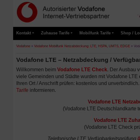
Kontakt
Zuhause Tarife
Mobilfunk Tarife
Shop / Lo
Vodafone
»
Vodafone Mobilfunk Netzabdeckung: LTE, HSPA, UMTS, EDGE
»
Vod
Vodafone LTE – Netzabdeckung / Verfügbar
Willkommen beim
Vodafone LTE Check
. Der Ausbau 
viele Gemeinden und Städte wurden mit Vodafone LTE e
Ihren Ort / Anschrift prüfen: kostenlos und unverbindlich
Tarife
informieren.
Vodafone LTE Netzabd
(Vodafone LTE Deutschlandkarte te
Vodafone LTE Zuhau
(Vodafone LTE Check prüft
Telefonische LTE Verfügbarkeitsprüfung
0