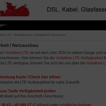
gin
afone LTE – Netzabdeckung / Verfügbarkeit / Netzausbau
keit / Netzausbau
von
Vodafone LTE
ist seit dem Jahr 2010 in vollem Gange und 
rschlossen. Hier können Sie die
Vodafone LTE Verfügbarkeit
f
. Ist LTE verfügbar, können Sie sich bei uns über die
Vodafone 
eckung Karte / Check hier öffnen
ilweise mit LTE Ausbaupläne für nahe Zukunft)
se Tarife Verfügbarkeit prüfen
 direkt auf Ihre Anschrift / Anschluss)
 39 43 – 40 999 27
(
Callback
) oder
schriftliche Anfrage