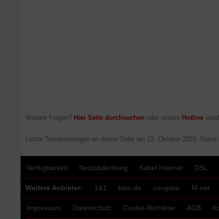
Weitere Fragen?
Hier Seite durchsuchen
oder unsere
Hotline
anruf
Letzte Textänderungen an dieser Seite am
22. Oktober 2023
. Stand
Verfügbarkeit
Netzabdeckung
Kabel Internet
DSL
Weitere Anbieter:
1&1
blau.de
congstar
M-net
Impressum
Datenschutz
Cookie-Richtlinie
AGB
K