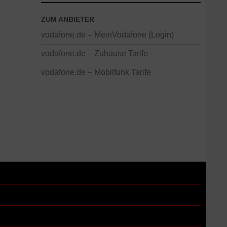
ZUM ANBIETER
vodafone.de – MeinVodafone (Login)
vodafone.de – Zuhause Tarife
vodafone.de – Mobilfunk Tarife