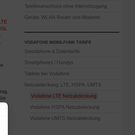
Telefonanschluss ohne Internetzugang
Geräte: WLAN Router und Modems
LTE
DSL
A
.
VODAFONE MOBILFUNK TARIFE
Smartphone & Datentarife
Smartphones / Handys
ie
Tablets bei Vodafone
Netzabdeckung: LTE, HSPA, UMTS
rag,
Vodafone LTE Netzabdeckung
Sie
 von
Vodafone HSPA Netzabdeckung
Vodafone UMTS Netzabdeckung