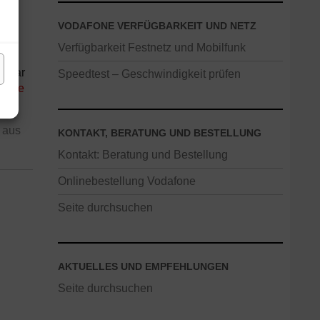
VODAFONE VERFÜGBARKEIT UND NETZ
hon
Verfügbarkeit Festnetz und Mobilfunk
e
ügbar
Speedtest – Geschwindigkeit prüfen
hone
 aus
KONTAKT, BERATUNG UND BESTELLUNG
Kontakt: Beratung und Bestellung
Onlinebestellung Vodafone
Seite durchsuchen
AKTUELLES UND EMPFEHLUNGEN
Seite durchsuchen