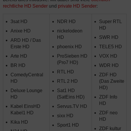
rechtliche HD Sender
und
private HD Sender
:
3sat HD
NDR HD
Super RTL
HD
Anixe HD
nickelodeon
HD
SWR HD
ARD HD / Das
Erste HD
phoenix HD
TELE5 HD
Arte HD
ProSieben HD
VOX HD
(Pro7 HD)
BR HD
WDR HD
RTL HD
ComedyCentral
ZDF HD
HD
RTL 2 HD
(Das Zweite
HD)
Deluxe Lounge
Sat1 HD
HD
(SatEins HD)
ZDF Info
HD
Kabel EinsHD
Servus.TV HD
Kabel1 HD
ZDF neo
sixx HD
HD
Kika HD
Sport1 HD
ZDF kultur