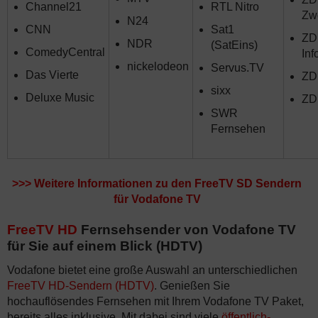
Channel21
RTL Nitro
Zw
N24
CNN
Sat1
ZD
NDR
(SatEins)
ComedyCentral
Inf
nickelodeon
Servus.TV
Das Vierte
ZDF
sixx
Deluxe Music
ZD
SWR
Fernsehen
>>>
Weitere Informationen zu den FreeTV SD Sendern
für Vodafone TV
FreeTV HD
Fernsehsender von Vodafone TV
für Sie auf einem Blick (HDTV)
Vodafone bietet eine große Auswahl an unterschiedlichen
FreeTV HD-Sendern (HDTV)
. Genießen Sie
hochauflösendes Fernsehen mit Ihrem Vodafone TV Paket,
bereits alles inklusive. Mit dabei sind viele
öffentlich-