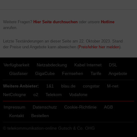
Weitere Fragen?
Hier Seite durchsuchen
oder unsere
Hotline
anrufen.
Letzte Textänderungen an dieser Seite am
22. Oktober 2023
. Stand
der Preise und Angebote kann abweichen (
Preisfehler hier melden
).
Verfügbarkeit
Netzabdeckung
Kabel Internet
DSL
Glasfaser
GigaCube
Fernsehen
Tarife
Angebote
Weitere Anbieter:
1&1
blau.de
congstar
M-net
NetCologne
o2
Telekom
Vodafone
Impressum
Datenschutz
Cookie-Richtlinie
AGB
Kontakt
Bestellen
© telekommunikation-online Gutsch & Co. OHG