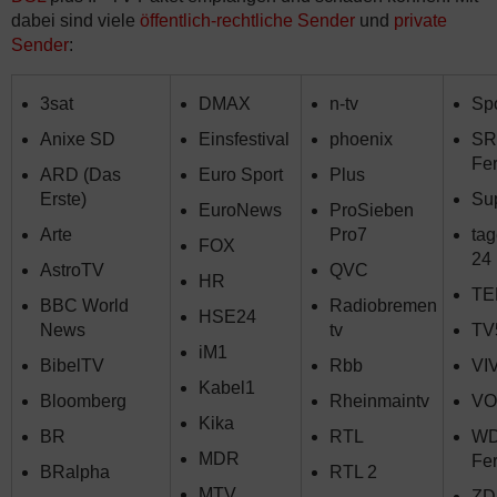
dabei sind viele
öffentlich-rechtliche Sender
und
private
Sender
:
3sat
DMAX
n-tv
Spo
Anixe SD
Einsfestival
phoenix
SR
Fe
ARD (Das
Euro Sport
Plus
Erste)
Su
EuroNews
ProSieben
Arte
Pro7
ta
FOX
24
AstroTV
QVC
HR
TE
BBC World
Radiobremen
HSE24
News
tv
TV
iM1
BibelTV
Rbb
VI
Kabel1
Bloomberg
Rheinmaintv
VO
Kika
BR
RTL
W
MDR
Fe
BRalpha
RTL 2
MTV
ZD