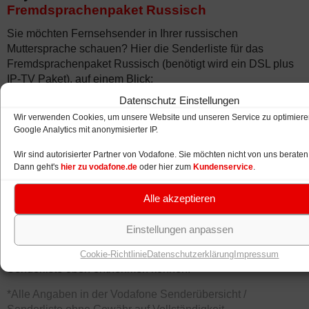
Fremdsprachenpaket Russisch
Sie möchten Fernsehsender in Ihrer russischen
Muttersprache schauen? Hier die Senderliste für das
Fremdsprachenpaket Russisch (benötigt wird ein DSL plus
IP-TV Paket), auf einem Blick:
Datenschutz Einstellungen
Detskij Mir
RTVi
Wir verwenden Cookies, um unsere Website und unseren Service zu optimieren
Google Analytics mit anonymisierter IP.
Nashe Kino
TeleKlub
Wir sind autorisierter Partner von Vodafone. Sie möchten nicht von uns berate
RTR Planeta
Dann geht's
hier zu vodafone.de
oder hier zum
Kundenservice
.
Alle akzeptieren
>>>
Weitere Informationen zum Vodafone TV
Fremdsprachenpaket Russisch
Einstellungen anpassen
Vodafone TV bietet also viele Fernsehsender, wie Sie der
Cookie-Richtlinie
Datenschutzerklärung
Impressum
Senderliste oben entnehmen können.
*Alle Angaben in der Vodafone Senderübersicht /