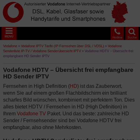
MENÜ
Hotline
Suche
Vodafone
»
Vodafone IPTV Tarife (IP-Fernsehen über DSL / VDSL)
»
Vodafone
Senderliste IP-TV / Vodafone Senderübersicht IPTV
»
Vodafone HDTV – Übersicht frei
empfangbare HD Sender IPTV
Vodafone HDTV – Übersicht frei empfangbare
HD Sender IPTV
Fernsehen in High Definition (
HD
) ist das Zauberwort,
wenn Sie auf einem großen Flachbildschirm ein brilliant
scharfes Bild wünschen, kombiniert mit perfektem Ton. Dies
alles bietet HDTV / Fernsehen in HD (High Definition) in
Ihrem
Vodafone TV
Paket. Und das beste: zahlreiche HD
Sender / Fernsehsender sind bei Vodafone HDTV frei
empfangbar, also ohne Mehrkosten.