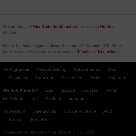
Weitere Fragen?
Hier Seite durchsuchen
oder unsere
Hotline
anrufen.
Letzte Textänderungen an dieser Seite am
22. Oktober 2023
. Stand
der Preise und Angebote kann abweichen (
Preisfehler hier melden
).
Verfügbarkeit
Netzabdeckung
Kabel Internet
DSL
Glasfaser
GigaCube
Fernsehen
Tarife
Angebote
Weitere Anbieter:
1&1
blau.de
congstar
M-net
NetCologne
o2
Telekom
Vodafone
Impressum
Datenschutz
Cookie-Richtlinie
AGB
Kontakt
Bestellen
© telekommunikation-online Gutsch & Co. OHG