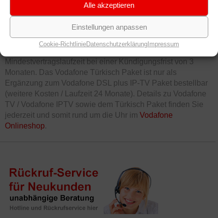
Alle akzeptieren
Kinderschutzes ganz oder teilweise verschlüsselt
werden müssten. Überzeugen Sie sich selbst und
Einstellungen anpassen
schalten Sie ein.
Cookie-Richtlinie
Datenschutzerklärung
Impressum
*Das Vodafone TV Türkisch Paket hat keine
Mindestvertragslaufzeit bei einer Kündigungsfrist von 3
Monaten. Das Vodafone Türkisch Paket ist nur als
Ergänzung zum Vodafone DSL plus IP-TV Paket bestellbar
(weitere Kosten / Laufzeit 24 Monate). Details zu Vodafone
TV / Vodafone IPTV sowie dem Türkisch Paket finden Sie
jederzeit und somit rund um die Uhr im
Vodafone
Onlineshop
.