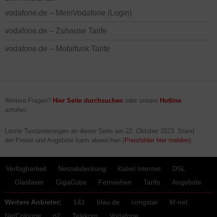
vodafone.de – MeinVodafone (Login)
vodafone.de – Zuhause Tarife
vodafone.de – Mobilfunk Tarife
Weitere Fragen?
Hier Seite durchsuchen
oder unsere
Hotline
anrufen.
Letzte Textänderungen an dieser Seite am
22. Oktober 2023
. Stand
der Preise und Angebote kann abweichen (
Preisfehler hier melden
).
Verfügbarkeit
Netzabdeckung
Kabel Internet
DSL
Glasfaser
GigaCube
Fernsehen
Tarife
Angebote
Weitere Anbieter:
1&1
blau.de
congstar
M-net
NetCologne
o2
Telekom
Vodafone