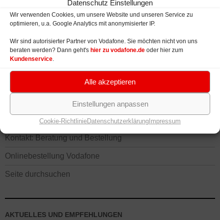
Datenschutz Einstellungen
Netzabdeckung: LTE, HSPA, UMTS
Wir verwenden Cookies, um unsere Website und unseren Service zu
optimieren, u.a. Google Analytics mit anonymisierter IP.
Wir sind autorisierter Partner von Vodafone. Sie möchten nicht von uns
VODAFONE VERFÜGBARKEIT UND NETZ
beraten werden? Dann geht's
hier zu vodafone.de
oder hier zum
Kundenservice
.
Verfügbarkeit Festnetz und Mobilfunk
Alle akzeptieren
Speedtest – Geschwindigkeit prüfen
Einstellungen anpassen
Cookie-Richtlinie
Datenschutzerklärung
Impressum
KONTAKT, BERATUNG UND BESTELLUNG
Kontakt: Beratung und Bestellung
Onlinebestellung Vodafone
Seite durchsuchen
AKTUELLES UND EMPFEHLUNGEN