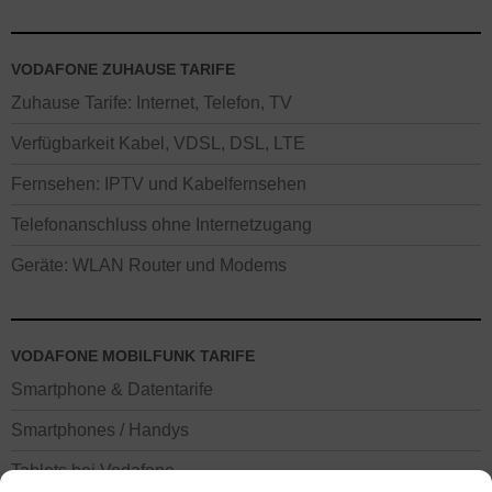
VODAFONE ZUHAUSE TARIFE
Zuhause Tarife: Internet, Telefon, TV
Verfügbarkeit Kabel, VDSL, DSL, LTE
Fernsehen: IPTV und Kabelfernsehen
Telefonanschluss ohne Internetzugang
Geräte: WLAN Router und Modems
VODAFONE MOBILFUNK TARIFE
Smartphone & Datentarife
Smartphones / Handys
Tablets bei Vodafone