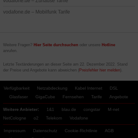
vodafone.de – Zuhause Tarife
vodafone.de – Mobilfunk Tarife
Weitere Fragen?
Hier Seite durchsuchen
oder unsere
Hotline
anrufen.
Letzte Textänderungen an dieser Seite am
22. Dezember 2022
. Stand
der Preise und Angebote kann abweichen (
Preisfehler hier melden
).
Verfügbarkeit
Netzabdeckung
Kabel Internet
DSL
Glasfaser
GigaCube
Fernsehen
Tarife
Angebote
Weitere Anbieter:
1&1
blau.de
congstar
M-net
NetCologne
o2
Telekom
Vodafone
Impressum
Datenschutz
Cookie-Richtlinie
AGB