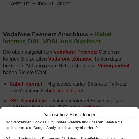
Netze Dtl. + über 60 Länder
Vodafone Festnetz Anschluss –
Kabel
Internet, DSL, VDSL und Glasfaser
Die oben aufgeführten
Vodafone Festnetz
Optionen
können Sie zu allen
Vodafone Zuhause
Tarifen dazu
bestellen. Abhängig vom Netzausbau bzw.
Verfügbarkeit
haben Sie die Wahl:
Kabel Internet
– Highspeed surfen über das TV-Netz
von Vodafone
Kabel Deutschland
DSL Anschluss
– einfacher Internet Anschluss, wo
Vodafone Kabel und VDSL nicht
verfügbar
Datenschutz Einstellungen
VDSL Anschluss
-Surfen über die Telefonleitung bis
Wir verwenden Cookies, um unsere Website und unseren Service zu
250 MBit mit
VDSL Super-Vectoring
optimieren, u.a. Google Analytics mit anonymisierter IP.
Glasfaser Anschluss
– Highspeed Internet mit bis zu