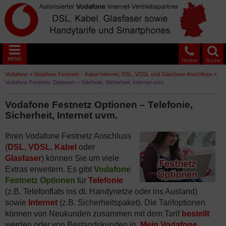
MENÜ
Hotline
Suche
Vodafone
»
Vodafone Festnetz - Kabel Internet, DSL, VDSL und Glasfaser Anschluss
»
Vodafone Festnetz Optionen – Telefonie, Sicherheit, Internet uvm.
Vodafone Festnetz Optionen – Telefonie,
Sicherheit, Internet uvm.
Ihren Vodafone Festnetz Anschluss
(
DSL
,
VDSL
,
Kabel
oder
Glasfaser
) können Sie um viele
Extras erweitern. Es gibt
Vodafone
Festnetz Optionen
für
Telefonie
(z.B. Telefonflats ins dt. Handynetze oder ins Ausland)
sowie
Internet
(z.B. Sicherheitspaket). Die Tarifoptionen
können von Neukunden zusammen mit dem Tarif
bestellt
werden oder von Bestandskunden in
Mein Vodafone