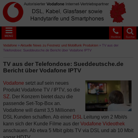
MENÜ
Hotline
Suche
Vodafone
»
Aktuelle News zu Festnetz und Mobilfunk Produkten
»
TV aus der
Telefondose: Sueddeutsche.de Bericht über Vodafone IPTV
TV aus der Telefondose: Sueddeutsche.de
Bericht über Vodafone IPTV
Vodafone
setzt auf sein neues
Produkt Vodafone TV / IPTV, so die
SZ
. Der Konzern bietet dazu die
passende Set-Top-Box an.
Vodafone will damit 3,5 Millionen
DSL Kunden schaffen. Ab einer
DSL
Leitung von 2 Mbit/s
kann sich der Kunde Filme aus der
Vodafone Videothek
anschauen. Ab etwa 5 Mbit gibts TV via DSL und ab 10 Mbit
sogar HDTV.