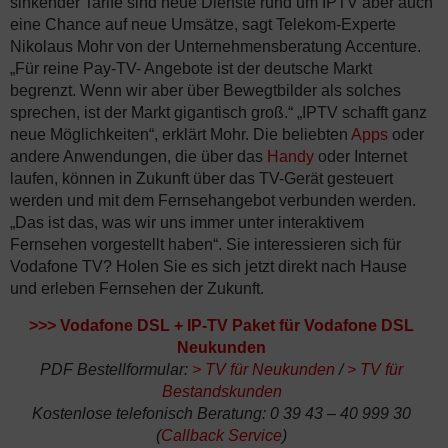
sinkender Tarife sind neue Dienste rund um IPTV aber auch
eine Chance auf neue Umsätze, sagt Telekom-Experte
Nikolaus Mohr von der Unternehmensberatung Accenture.
„Für reine Pay-TV- Angebote ist der deutsche Markt
begrenzt. Wenn wir aber über Bewegtbilder als solches
sprechen, ist der Markt gigantisch groß.“ „IPTV schafft ganz
neue Möglichkeiten“, erklärt Mohr. Die beliebten
Apps
oder
andere Anwendungen, die über das
Handy
oder Internet
laufen, können in Zukunft über das TV-Gerät gesteuert
werden und mit dem Fernsehangebot verbunden werden.
„Das ist das, was wir uns immer unter interaktivem
Fernsehen vorgestellt haben“. Sie interessieren sich für
Vodafone TV? Holen Sie es sich jetzt direkt nach Hause
und erleben Fernsehen der Zukunft.
>>>
Vodafone DSL + IP-TV Paket für Vodafone DSL
Neukunden
PDF Bestellformular:
>
TV für Neukunden
/
>
TV für
Bestandskunden
Kostenlose telefonisch Beratung: 0 39 43 – 40 999 30
(
Callback Service
)