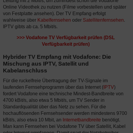
Leitung mit 2 Mbit/s, um zumindest schon die Vodafone
Online Videothek zu nutzen (Filme vorbestellen und später
von Festplatte ansehen). Der TV Empfang erfolgt
wahlweise über
Kabelfernsehen
oder
Satellitenfernsehen
.
IPTV gibts ab ca. 5 Mbit/s.
>>>
Vodafone TV Verfügbarkeit prüfen (DSL
Verfügbarkeit prüfen)
Hybrider TV Empfang mit Vodafone: Die
Mischung aus IPTV, Satellit und
Kabelanschluss
Für die ruckelfreie Übertragung der TV-Signale im
laufenden Fernsehprogramm über das Internet (
IPTV
)
fordert Vodafone eine technische Mindest-Bandbreite von
4700 kBit/s, also etwa 5 Mbit/s, um TV Sender in
Standardqualität über das Netz zu sehen. Für die
hochauflösenden Fernsehsender werden mindestens 9700
kBit/s, also etwa 10 Mbit, an
Internetbandbreite
benötigt.
Man kann Fernsehen bei Vodafone TV über Satellit, Kabel
oder Internet empfangen. Damit spart der Netzbetreiber