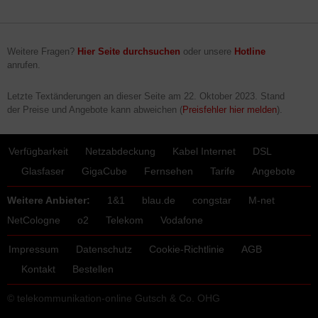
Weitere Fragen?
Hier Seite durchsuchen
oder unsere
Hotline
anrufen.
Letzte Textänderungen an dieser Seite am
22. Oktober 2023
. Stand
der Preise und Angebote kann abweichen (
Preisfehler hier melden
).
Verfügbarkeit
Netzabdeckung
Kabel Internet
DSL
Glasfaser
GigaCube
Fernsehen
Tarife
Angebote
Weitere Anbieter:
1&1
blau.de
congstar
M-net
NetCologne
o2
Telekom
Vodafone
Impressum
Datenschutz
Cookie-Richtlinie
AGB
Kontakt
Bestellen
© telekommunikation-online Gutsch & Co. OHG