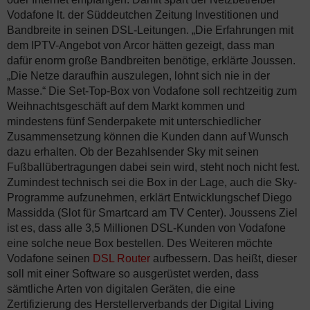
Vodafone lt. der Süddeutchen Zeitung Investitionen und
Bandbreite in seinen DSL-Leitungen. „Die Erfahrungen mit
dem IPTV-Angebot von Arcor hätten gezeigt, dass man
dafür enorm große Bandbreiten benötige, erklärte Joussen.
„Die Netze daraufhin auszulegen, lohnt sich nie in der
Masse.“ Die Set-Top-Box von Vodafone soll rechtzeitig zum
Weihnachtsgeschäft auf dem Markt kommen und
mindestens fünf Senderpakete mit unterschiedlicher
Zusammensetzung können die Kunden dann auf Wunsch
dazu erhalten. Ob der Bezahlsender Sky mit seinen
Fußballübertragungen dabei sein wird, steht noch nicht fest.
Zumindest technisch sei die Box in der Lage, auch die Sky-
Programme aufzunehmen, erklärt Entwicklungschef Diego
Massidda (Slot für Smartcard am TV Center). Joussens Ziel
ist es, dass alle 3,5 Millionen DSL-Kunden von Vodafone
eine solche neue Box bestellen. Des Weiteren möchte
Vodafone seinen
DSL Router
aufbessern. Das heißt, dieser
soll mit einer Software so ausgerüstet werden, dass
sämtliche Arten von digitalen Geräten, die eine
Zertifizierung des Herstellerverbands der Digital Living