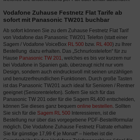
Vodafone Zuhause Festnetz Flat Tarife ab
sofort mit Panasonic TW201 buchbar
Ab sofort können Sie zu dem Zuhause Festnetz Flat Tarif
von Vodafone das Panasonic TW201 Telefon (statt einer
Sagem / Vodafone VoiceBox
RL 500
bzw.
RL 400
) zu Ihrer
Bestellung dazu erhalten. Das „Schnurlostelefon“ für zu
Hause
Panasonic TW 201
, welches es bis vor kurzem nur
bei Vodafone in Spanien gab, überzeugt nicht nur vom
Design, sondern auch eindrucksvoll mit seinen unzähligen
und benutzerfreundlichen Funktionen. Durch große Tasten
ist das Panasonic TW201 auch ideal für Senioren / Rentner
geeignet (Seniorentelefon). Sofern Sie sich für das
Panasonic TW 201 oder für die Sagem RL400 entscheiden,
können Sie dieses ganz bequem
online bestellen
. Sollten
Sie sich für die
Sagem RL 500
Interessieren, ist die
Bestellung nur über das vorgegebene PDF-Bestellformular
möglich. Die Vodafone Zuhause Festnetz Flatrate erhalten
Sie für günstige 17,99 € je Monat* – hierbei ist die