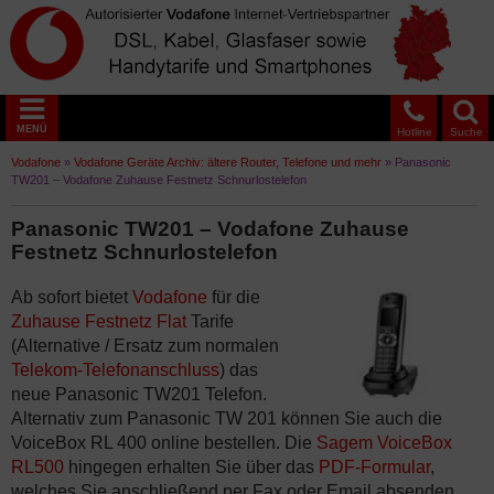
MENÜ
Hotline
Suche
Vodafone
»
Vodafone Geräte Archiv: ältere Router, Telefone und mehr
»
Panasonic
TW201 – Vodafone Zuhause Festnetz Schnurlostelefon
Panasonic TW201 – Vodafone Zuhause
Festnetz Schnurlostelefon
Ab sofort bietet
Vodafone
für die
Zuhause Festnetz Flat
Tarife
(Alternative / Ersatz zum normalen
Telekom-Telefonanschluss
) das
neue Panasonic TW201 Telefon.
Alternativ zum Panasonic TW 201 können Sie auch die
VoiceBox RL 400 online bestellen. Die
Sagem VoiceBox
RL500
hingegen erhalten Sie über das
PDF-Formular
,
welches Sie anschließend per Fax oder Email absenden.