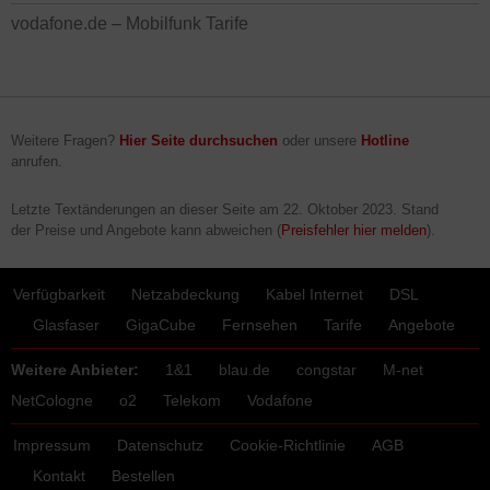
vodafone.de – Mobilfunk Tarife
Weitere Fragen?
Hier Seite durchsuchen
oder unsere
Hotline
anrufen.
Letzte Textänderungen an dieser Seite am
22. Oktober 2023
. Stand
der Preise und Angebote kann abweichen (
Preisfehler hier melden
).
Verfügbarkeit
Netzabdeckung
Kabel Internet
DSL
Glasfaser
GigaCube
Fernsehen
Tarife
Angebote
Weitere Anbieter:
1&1
blau.de
congstar
M-net
NetCologne
o2
Telekom
Vodafone
Impressum
Datenschutz
Cookie-Richtlinie
AGB
Kontakt
Bestellen