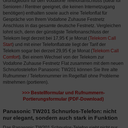
Grundgebühr für den Vodafone Telefonanschluss (ideal für
Senioren / Rentner geeignet, die keinen Internetzugang
benötigen) enthalten sowie auch eine Telefonflat für
Gespräche von Ihrem Vodafone Zuhause Festnetz
Anschluss in das gesamte deutsche Festnetz. Vergleichen
lohnt sich, denn der günstigste Telefonanschluss der
Telekom liegt derzeit bei 17,95 € je Monat (
Telekom Call
Start
) und mit einer Telefonflatrate liegt der Tarif der
Telekom sogar bei derzeit 29,95 € je Monat (
Telekom Call
Comfort
). Bei einem Wechsel von der Telekom zur
Vodafone Zuhause Festnetz Flat zusammen mit dem neuen
Schnurlostelefon Panasonic TW201 können Sie Ihre alte
Rufnummer / Telefonnummer im Regelfall ohne Probleme
mitnehmen (portieren).
>>>
Bestellformular und Rufnummern-
Portierungsformular (PDF-Download)
Panasonic TW201 Schnurlos-Telefon: nicht
nur elegant, sondern auch stark in Funktion
Das Panasonic TW201 Schnurlos-Telefon sieht nicht nur