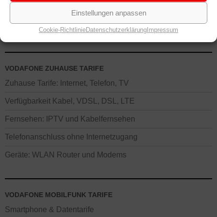
Einstellungen anpassen
Cookie-Richtlinie
Datenschutzerklärung
Impressum
VODAFONE ZUHAUSE TARIFE
Zuhause Tarife: Internet, Telefon, TV
Verfügbarkeit Kabel, VDSL, DSL, LTE
Fernsehen: IPTV und Kabelfernsehen
Telefonanschluss ohne Internetzugang
Geräte: WLAN Router und Modems
VODAFONE MOBILFUNK TARIFE
Smartphone & Datentarife