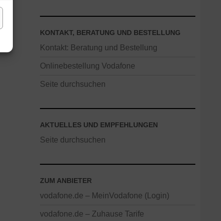
KONTAKT, BERATUNG UND BESTELLUNG
Kontakt: Beratung und Bestellung
Onlinebestellung Vodafone
Seite durchsuchen
AKTUELLES UND EMPFEHLUNGEN
Seite durchsuchen
ZUM ANBIETER
vodafone.de – MeinVodafone (Login)
vodafone.de – Zuhause Tarife