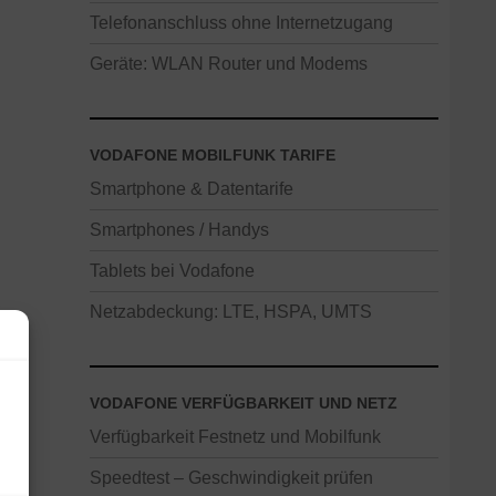
Telefonanschluss ohne Internetzugang
Geräte: WLAN Router und Modems
VODAFONE MOBILFUNK TARIFE
Smartphone & Datentarife
Smartphones / Handys
Tablets bei Vodafone
Netzabdeckung: LTE, HSPA, UMTS
VODAFONE VERFÜGBARKEIT UND NETZ
Verfügbarkeit Festnetz und Mobilfunk
Speedtest – Geschwindigkeit prüfen