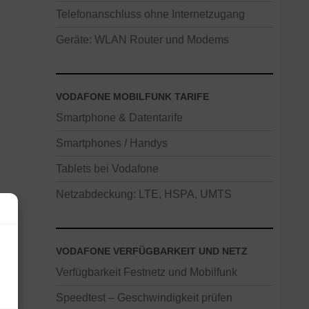
Telefonanschluss ohne Internetzugang
Geräte: WLAN Router und Modems
VODAFONE MOBILFUNK TARIFE
Smartphone & Datentarife
Smartphones / Handys
Tablets bei Vodafone
Netzabdeckung: LTE, HSPA, UMTS
VODAFONE VERFÜGBARKEIT UND NETZ
Verfügbarkeit Festnetz und Mobilfunk
Speedtest – Geschwindigkeit prüfen