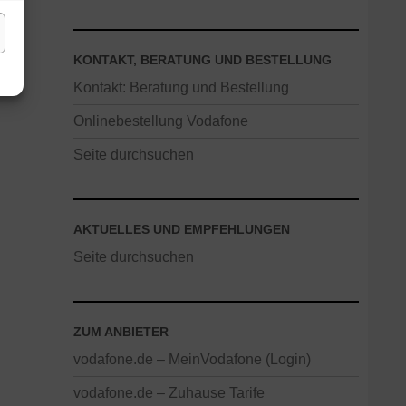
KONTAKT, BERATUNG UND BESTELLUNG
Kontakt: Beratung und Bestellung
Onlinebestellung Vodafone
Seite durchsuchen
AKTUELLES UND EMPFEHLUNGEN
Seite durchsuchen
ZUM ANBIETER
vodafone.de – MeinVodafone (Login)
vodafone.de – Zuhause Tarife