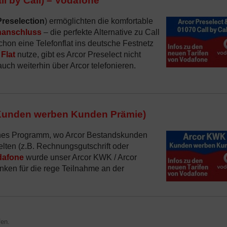
all by Call) – Vodafone
Preselection
) ermöglichten die komfortable
nanschluss
– die perfekte Alternative zu Call
hon eine Telefonflat ins deutsche Festnetz
 Flat
nutze, gibt es Arcor Preselect nicht
uch weiterhin über Arcor telefonieren.
 (Kunden werben Kunden Prämie)
iches Programm, wo Arcor Bestandskunden
ten (z.B. Rechnungsgutschrift oder
odafone
wurde unser Arcor KWK / Arcor
en für die rege Teilnahme an der
en.