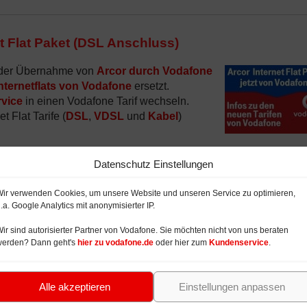
t Flat Paket (DSL Anschluss)
 der Übernahme von
Arcor durch Vodafone
nternetflats von Vodafone
ersetzt.
vice
in einen Vodafone Tarif wechseln.
 Flat Tarife (
DSL
,
VDSL
und
Kabel
)
Datenschutz Einstellungen
 Arcor Telefon Flat Paket
ir verwenden Cookies, um unsere Website und unseren Service zu optimieren,
.a. Google Analytics mit anonymisierter IP.
ntegration von
Arcor in Vodafone
im Jahr
rsetzt. Vorherige Arcor Kunden können auf
ir sind autorisierter Partner von Vodafone. Sie möchten nicht von uns beraten
fone Tarif wechseln. Neukunden können sich
werden? Dann geht's
hier zu vodafone.de
oder hier zum
Kundenservice
.
rife mit Telefonflat informieren und bestellen.
Alle akzeptieren
Einstellungen anpassen