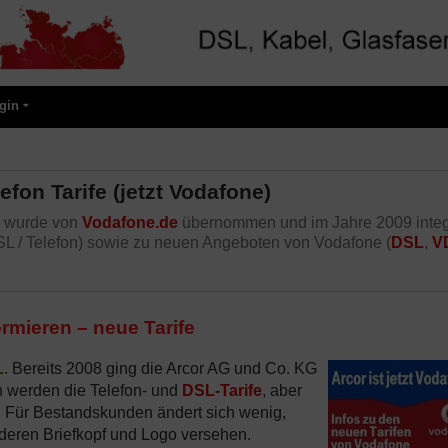
gin
fon Tarife (jetzt Vodafone)
e wurde von
Vodafone.de
übernommen und im Jahre 2009 integr
L / Telefon) sowie zu neuen Angeboten von Vodafone (
DSL
,
V
ormieren – neue Tarife
L
. Bereits 2008 ging die Arcor AG und Co. KG
n werden die Telefon- und
DSL-Tarife
, aber
n. Für Bestandskunden ändert sich wenig,
deren Briefkopf und Logo versehen.