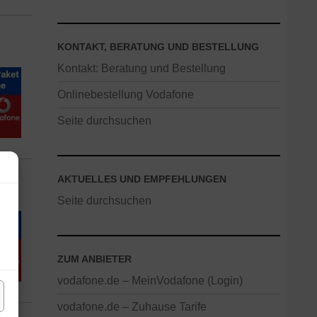
KONTAKT, BERATUNG UND BESTELLUNG
Kontakt: Beratung und Bestellung
Onlinebestellung Vodafone
Seite durchsuchen
AKTUELLES UND EMPFEHLUNGEN
Seite durchsuchen
ZUM ANBIETER
vodafone.de – MeinVodafone (Login)
vodafone.de – Zuhause Tarife