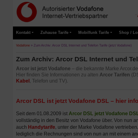
Kontakt
Zuhause Tarife
Mobilfunk Tarife
Shop / Lo
Vodafone
»
Zum Archiv: Arcor DSL Internet und Telefon Tarife (jetzt Vodafone)
Zum Archiv: Arcor DSL Internet und Tele
Arcor ist jetzt Vodafone
– die bekannte Marke Arcor.d
Hier finden Sie Informationen zu alten
Arcor Tarifen
(DS
Kabel
, Telefon und TV).
Arcor DSL ist jetzt Vodafone DSL – hier inf
Seit dem 01.08.2009 ist
Arcor DSL jetzt Vodafone DS
vollständig in den Besitz von Vodafone über. Von nun a
auch
Handytarife
, unter der Marke Vodafone vertriebe
lediglich die Rechnungen sind von nun an mit einem an