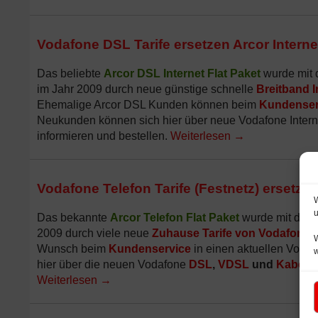
Vodafone DSL Tarife ersetzen Arcor Interne
Das beliebte
Arcor DSL Internet Flat Paket
wurde mit
im Jahr 2009 durch neue günstige schnelle
Breitband I
Ehemalige Arcor DSL Kunden können beim
Kundenser
Neukunden können sich hier über neue Vodafone Internet
informieren und bestellen.
Weiterlesen
→
Vodafone Telefon Tarife (Festnetz) ersetzen
W
u
Das bekannte
Arcor Telefon Flat Paket
wurde mit der I
2009 durch viele neue
Zuhause Tarife von Vodafone
e
W
Wunsch beim
Kundenservice
in einen aktuellen Voda
hier über die neuen Vodafone
DSL
,
VDSL
und
Kabel
Ta
Weiterlesen
→