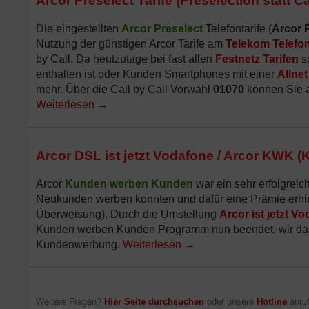
Arcor Preselect Tarife (Preselection statt C
Die eingestellten
Arcor Preselect
Telefontarife (
Arcor 
Nutzung der günstigen Arcor Tarife am
Telekom Telefo
by Call. Da heutzutage bei fast allen
Festnetz Tarifen
sc
enthalten ist oder Kunden Smartphones mit einer
Allnet
mehr. Über die Call by Call Vorwahl
01070
können Sie a
Weiterlesen
→
Arcor DSL ist jetzt Vodafone / Arcor KWK
Arcor
Kunden werben Kunden
war ein sehr erfolgre
Neukunden werben konnten und dafür eine Prämie erhiel
Überweisung). Durch die Umstellung
Arcor ist jetzt V
Kunden werben Kunden Programm nun beendet, wir dank
Kundenwerbung.
Weiterlesen
→
Weitere Fragen?
Hier Seite durchsuchen
oder unsere
Hotline
anruf