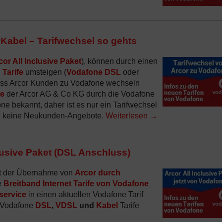
Kabel – Tarifwechsel so gehts
cor All Inclusive Paket
), können durch einen
Tarife
umsteigen (
Vodafone DSL
oder
dass Arcor Kunden zu Vodafone wechseln
e
der Arcor AG & Co KG durch die Vodafone
 bekannt, daher ist es nur ein Tarifwechsel
ch keine Neukunden-Angebote.
Weiterlesen
→
lusive Paket (DSL Anschluss)
t der Übernahme von
Arcor durch
e
Breitband Internet Tarife von Vodafone
ervice
in einen aktuellen Vodafone Tarif
n Vodafone
DSL
,
VDSL
und
Kabel
Tarife