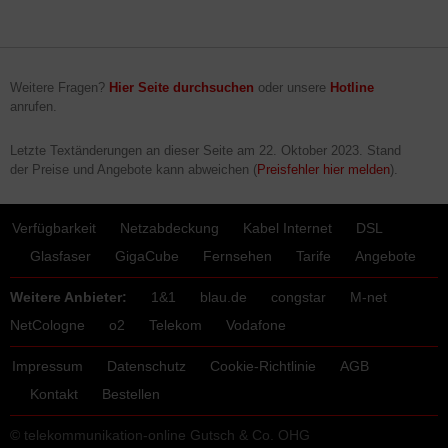
Weitere Fragen?
Hier Seite durchsuchen
oder unsere
Hotline
anrufen.
Letzte Textänderungen an dieser Seite am
22. Oktober 2023
. Stand
der Preise und Angebote kann abweichen (
Preisfehler hier melden
).
Verfügbarkeit
Netzabdeckung
Kabel Internet
DSL
Glasfaser
GigaCube
Fernsehen
Tarife
Angebote
Weitere Anbieter:
1&1
blau.de
congstar
M-net
NetCologne
o2
Telekom
Vodafone
Impressum
Datenschutz
Cookie-Richtlinie
AGB
Kontakt
Bestellen
© telekommunikation-online Gutsch & Co. OHG