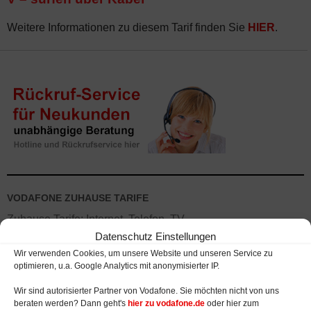
Weitere Informationen zu diesem Tarif finden Sie
HIER
.
VODAFONE ZUHAUSE TARIFE
Zuhause Tarife: Internet, Telefon, TV
Datenschutz Einstellungen
Verfügbarkeit Kabel, VDSL, DSL, LTE
Wir verwenden Cookies, um unsere Website und unseren Service zu
optimieren, u.a. Google Analytics mit anonymisierter IP.
Fernsehen: IPTV und Kabelfernsehen
Wir sind autorisierter Partner von Vodafone. Sie möchten nicht von uns
Telefonanschluss ohne Internetzugang
beraten werden? Dann geht's
hier zu vodafone.de
oder hier zum