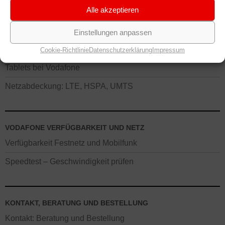
Alle akzeptieren
VODAFONE MOBILFUNK TARIFE
Smartphone & Datentarife
Einstellungen anpassen
Smartphones / Handys
Cookie-Richtlinie
Datenschutzerklärung
Impressum
Tablets bei Vodafone
Netzabdeckung: LTE, HSPA, UMTS
VODAFONE VERFÜGBARKEIT UND NETZ
Verfügbarkeit Festnetz und Mobilfunk
Speedtest – Geschwindigkeit prüfen
KONTAKT, BERATUNG UND BESTELLUNG
Kontakt: Beratung und Bestellung