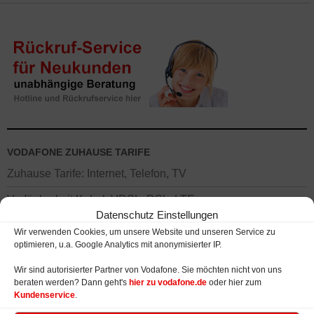
VODAFONE ZUHAUSE TARIFE
Zuhause Tarife: Internet, Telefon, TV
Verfügbarkeit Kabel, VDSL, DSL, LTE
Datenschutz Einstellungen
Fernsehen: IPTV und Kabelfernsehen
Wir verwenden Cookies, um unsere Website und unseren Service zu
optimieren, u.a. Google Analytics mit anonymisierter IP.
Telefonanschluss ohne Internetzugang
Wir sind autorisierter Partner von Vodafone. Sie möchten nicht von uns
Geräte: WLAN Router und Modems
beraten werden? Dann geht's
hier zu vodafone.de
oder hier zum
Kundenservice
.