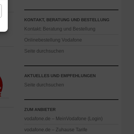
KONTAKT, BERATUNG UND BESTELLUNG
Kontakt: Beratung und Bestellung
Onlinebestellung Vodafone
Seite durchsuchen
AKTUELLES UND EMPFEHLUNGEN
Seite durchsuchen
ZUM ANBIETER
vodafone.de – MeinVodafone (Login)
vodafone.de – Zuhause Tarife