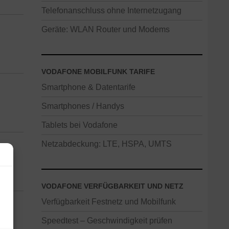
Telefonanschluss ohne Internetzugang
Geräte: WLAN Router und Modems
VODAFONE MOBILFUNK TARIFE
Smartphone & Datentarife
Smartphones / Handys
Tablets bei Vodafone
Netzabdeckung: LTE, HSPA, UMTS
VODAFONE VERFÜGBARKEIT UND NETZ
Verfügbarkeit Festnetz und Mobilfunk
Speedtest – Geschwindigkeit prüfen