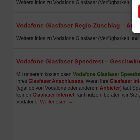
Weitere Infos zu Vodafone Glasfaser (Verfügbarkeit und 
Vodafone Glasfaser Regio-Zuschlag – Aufpr
Weitere Infos zu Vodafone Glasfaser (Verfügbarkeit und 
Vodafone Glasfaser Speedtest – Geschwind
Mit unserem kostenlosen
Vodafone Glasfaser Speedte
Ihres
Glasfaser Anschlusses
. Wenn Ihre
Glasfaser Int
(egal ob von Vodafone oder anderem
Anbieter
) laut Sp
keinen
Glasfaser Internet
Tarif nutzen, beraten wir Sie
Vodafone.
Weiterlesen
→