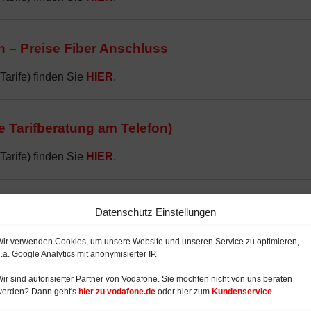
on – Preise Fiber Anschluss
Tarife) finden Sie
HIER
.
 Tarifberatung am Telefon)
Tarife) finden Sie
HIER
.
g online oder telefonisch
Datenschutz Einstellungen
Tarife) finden Sie
HIER
.
ir verwenden Cookies, um unsere Website und unseren Service zu optimieren,
.a. Google Analytics mit anonymisierter IP.
ir sind autorisierter Partner von Vodafone. Sie möchten nicht von uns beraten
et Flat mit bis 1 GBit/s
werden? Dann geht's
hier zu vodafone.de
oder hier zum
Kundenservice
.