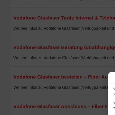
Vodafone Glasfaser Tarife Internet & Telef
Weitere Infos zu Vodafone Glasfaser (Verfügbarkeit und 
Vodafone Glasfaser Beratung (unabhängige
Weitere Infos zu Vodafone Glasfaser (Verfügbarkeit und 
Vodafone Glasfaser bestellen – Fiber Auftra
Weitere Infos zu Vodafone Glasfaser (Verfügbarkeit und 
W
u
W
Vodafone Glasfaser Anschluss – Fiber Intern