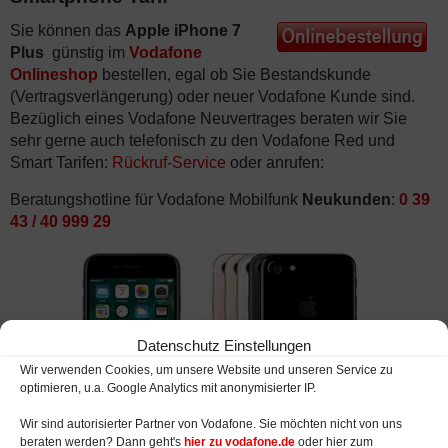
Sie können das
Apple iPhone 7
Plus
günstig im
Vodafone
Onlineshop
bestellen, egal ob Sie Bestandskunde
(Vertragsverlängerung) oder neuer Vodafone Kunde sind.
Bezüglich eines Vodafone Neuvertrages beraten wir Sie
sehr gerne auch telefonisch zu den Vodafone Red und
Smart Tarifen:
Rückruf-Service
oder anrufen:
Beratungshotline für Vodafone Mobilfunk
Neukunden
:
0 39
43 / 40 999 29
Datenschutz Einstellungen
Wir verwenden Cookies, um unsere Website und unseren Service zu
optimieren, u.a. Google Analytics mit anonymisierter IP.
Wir sind autorisierter Partner von Vodafone. Sie möchten nicht von uns
beraten werden? Dann geht's
hier zu vodafone.de
oder hier zum