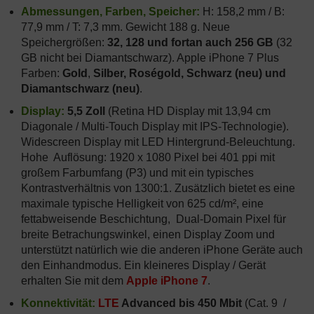
Abmessungen, Farben, Speicher:
H: 158,2 mm / B:
77,9 mm / T: 7,3 mm. Gewicht 188 g. Neue
Speichergrößen:
32, 128 und fortan auch 256 GB
(32
GB nicht bei Diamantschwarz). Apple iPhone 7 Plus
Farben:
Gold
,
Silber, Roségold, Schwarz (neu) und
Diamantschwarz (neu)
.
Display:
5,5 Zoll
(Retina HD Display mit 13,94 cm
Diagonale / Multi-Touch Display mit IPS-Technologie).
Widescreen Display mit LED Hintergrund-Beleuchtung.
Hohe Auflösung: 1920 x 1080 Pixel bei 401 ppi mit
großem Farbumfang (P3) und mit ein typisches
Kontrastverhältnis von 1300:1. Zusätzlich bietet es eine
maximale typische Helligkeit von 625 cd/m², eine
fettabweisende Beschichtung, Dual-Domain Pixel für
breite Betrachungswinkel, einen Display Zoom und
unterstützt natürlich wie die anderen iPhone Geräte auch
den Einhandmodus. Ein kleineres Display / Gerät
erhalten Sie mit dem
Apple iPhone 7
.
Konnektivität:
LTE
Advanced bis 450 Mbit
(Cat. 9 /