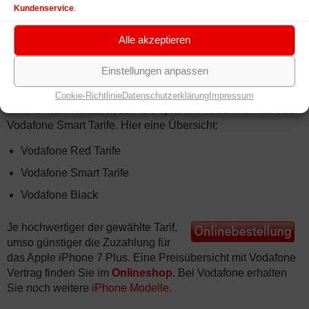
Kundenservice
.
Vodafone
Smartphone Tarife
zur Nutzung des
Apple iPhone 7 Plus
Alle akzeptieren
Sie möchten das Apple iPhone 7 Plus ausgiebig nutzen?
Einstellungen anpassen
Dann benötigen Sie unbedingt einen leistungsstarken
Smartphone Tarif
. Bestimmt ist bei Vodafone der passende
Cookie-Richtlinie
Datenschutzerklärung
Impressum
iPhone Tarif mit dabei, zum Beispiel die Vodafone Red oder
Vodafone Smart Tarife. Hier eine Übersicht:
Vodafone Red Tarife
Vodafone Smart Tarife
Vodafone Black
Je hochwertiger der gewählte Tarif,
umso günstiger die Zuzahlung für
das Apple iPhone 7 Plus. Eine Preisübersicht mit Vodafone
Vertrag finden Sie im
Onlineshop
. Bei Vodafone erhalten
Sie noch weitere
iPhone Modelle
.