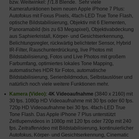
bzw. Weitwinkel: ƒ/1.8 Blende. Sehr viele
Kamerafunktionen beim neuen Apple iPhone 7 Plus:
Autofokus mit Foxus Pixels, 4fach-LED True Tone Flash,
optische Bildstabilisierung, Objektiv mit 6 Elementen,
Panoramabild (bis zu 63 Megapixel), Objektivabdeckung
aus Saphierkristall, Körper- und Gesichtserkennung,
Belichtungsregler, rückwärtig belichteter Sensor, Hybrid
IR-Filter, Rauschunterdrückung, live Photos mit
Bildstabilisierung, Fotos und Live Photos mit großem
Farbumfang, optimiertes lokales Tone Mapping,
automatisches HDR für Fotos, automatische
Bildstabilisierung, Serienbildmodus, Selbstauslöser und
natürlich noch viele weitere Funktionen mehr.
Kamera (Video):
4K Videoaufnahme
(3840 x 2160) mit
30 fps. 1080p HD Videoaufnahme mit 30 fps oder 60 fps.
720p HD Videoaufnahme bei 30 fps. 4fach-LED True
Tone Flash. Das Apple iPhone 7 Plus unterstützt
Zeitlupenvideos in 1080p mit 120 fps oder 720p mit 240
fps. Zeitraffervideo mit Bildstabilisierung, kontinuierlicher
Autofokus, Körper- und Gesichtserkennung, Cinematic