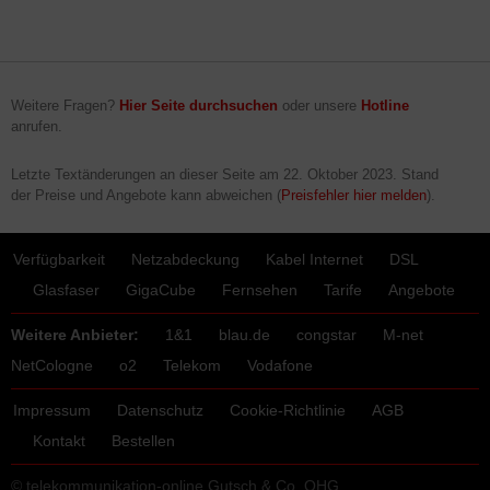
Weitere Fragen?
Hier Seite durchsuchen
oder unsere
Hotline
anrufen.
Letzte Textänderungen an dieser Seite am
22. Oktober 2023
. Stand
der Preise und Angebote kann abweichen (
Preisfehler hier melden
).
Verfügbarkeit
Netzabdeckung
Kabel Internet
DSL
Glasfaser
GigaCube
Fernsehen
Tarife
Angebote
Weitere Anbieter:
1&1
blau.de
congstar
M-net
NetCologne
o2
Telekom
Vodafone
Impressum
Datenschutz
Cookie-Richtlinie
AGB
Kontakt
Bestellen
© telekommunikation-online Gutsch & Co. OHG