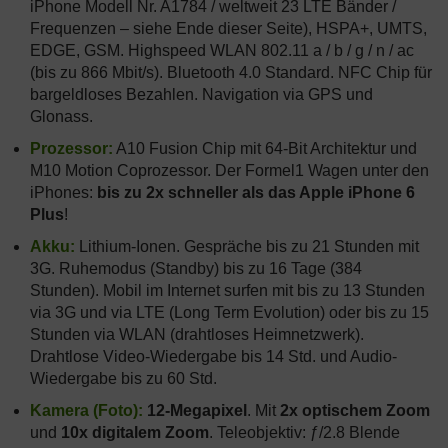
iPhone Modell Nr. A1784 / weltweit 23 LTE Bänder /
Frequenzen – siehe Ende dieser Seite), HSPA+, UMTS,
EDGE, GSM. Highspeed WLAN 802.11 a / b / g / n / ac
(bis zu 866 Mbit/s). Bluetooth 4.0 Standard. NFC Chip für
bargeldloses Bezahlen. Navigation via GPS und
Glonass.
Prozessor:
A10 Fusion Chip mit 64-Bit Architektur und
M10 Motion Coprozessor. Der Formel1 Wagen unter den
iPhones:
bis zu 2x schneller als das Apple iPhone 6
Plus
!
Akku:
Lithium-Ionen. Gespräche bis zu 21 Stunden mit
3G. Ruhemodus (Standby) bis zu 16 Tage (384
Stunden). Mobil im Internet surfen mit bis zu 13 Stunden
via 3G und via LTE (Long Term Evolution) oder bis zu 15
Stunden via WLAN (drahtloses Heimnetzwerk).
Drahtlose Video-Wiedergabe bis 14 Std. und Audio-
Wiedergabe bis zu 60 Std.
Kamera (Foto):
12-Megapixel
. Mit
2x optischem Zoom
und
10x digitalem Zoom
. Teleobjektiv: ƒ/2.8 Blende