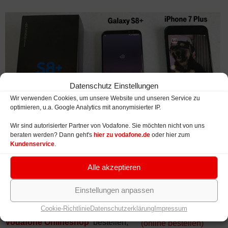
Datenschutz Einstellungen
Wir verwenden Cookies, um unsere Website und unseren Service zu
optimieren, u.a. Google Analytics mit anonymisierter IP.
Wir sind autorisierter Partner von Vodafone. Sie möchten nicht von uns
beraten werden? Dann geht's
hier zu vodafone.de
oder hier zum
Kundenservice
.
Alle akzeptieren
Bestellung
Samsung Galaxy S8+ mit
Vodafone Handyvertrag
Einstellungen anpassen
Sie können das
Samsung Galaxy
Cookie-Richtlinie
Datenschutzerklärung
Impressum
S8+
mit Vertrag günstig im
Vodafone Onlineshop
bestellen,