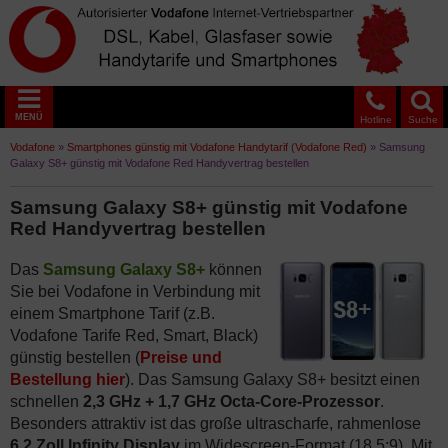
MENÜ
Hotline
Suche
Vodafone
»
Smartphones günstig mit Vodafone Handytarif (Vodafone Red)
»
Samsung
Galaxy S8+ günstig mit Vodafone Red Handyvertrag bestellen
Samsung Galaxy S8+ günstig mit Vodafone
Red Handyvertrag bestellen
Das
Samsung Galaxy S8+
können
Sie bei Vodafone in Verbindung mit
einem Smartphone Tarif (z.B.
Vodafone Tarife Red, Smart, Black)
günstig bestellen (
Preise und
Bestellung hier
). Das Samsung Galaxy S8+ besitzt einen
schnellen
2,3 GHz + 1,7 GHz Octa-Core-Prozessor
.
Besonders attraktiv ist das große ultrascharfe, rahmenlose
6,2 Zoll Infinity Display
im Widescreen-Format (18,5:9). Mit