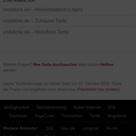
ZUM ANBIETER
vodafone.de – MeinVodafone (Login)
vodafone.de – Zuhause Tarife
vodafone.de – Mobilfunk Tarife
Weitere Fragen?
Hier Seite durchsuchen
oder unsere
Hotline
anrufen.
Letzte Textänderungen an dieser Seite am
22. Oktober 2023
. Stand
der Preise und Angebote kann abweichen (
Preisfehler hier melden
).
Verfügbarkeit
Netzabdeckung
Kabel Internet
DSL
Glasfaser
GigaCube
Fernsehen
Tarife
Angebote
Weitere Anbieter:
1&1
blau.de
congstar
M-net