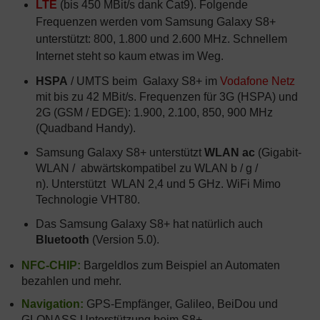
LTE
(bis 450 MBit/s dank Cat9). Folgende
Frequenzen werden vom Samsung Galaxy S8+
unterstützt: 800, 1.800 und 2.600 MHz. Schnellem
Internet steht so kaum etwas im Weg.
HSPA
/ UMTS beim Galaxy S8+ im
Vodafone Netz
mit bis zu 42 MBit/s. Frequenzen für 3G (HSPA) und
2G (GSM / EDGE): 1.900, 2.100, 850, 900 MHz
(Quadband Handy).
Samsung Galaxy S8+ unterstützt
WLAN ac
(Gigabit-
WLAN / abwärtskompatibel zu WLAN b / g /
n). Unterstützt WLAN 2,4 und 5 GHz. WiFi Mimo
Technologie VHT80.
Das Samsung Galaxy S8+ hat natürlich auch
Bluetooth
(Version 5.0).
NFC-CHIP:
Bargeldlos zum Beispiel an Automaten
bezahlen und mehr.
Navigation:
GPS-Empfänger, Galileo, BeiDou und
GLONASS Unterstützung beim S8+.