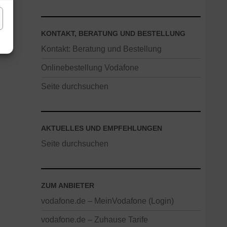
KONTAKT, BERATUNG UND BESTELLUNG
Kontakt: Beratung und Bestellung
Onlinebestellung Vodafone
Seite durchsuchen
AKTUELLES UND EMPFEHLUNGEN
Seite durchsuchen
ZUM ANBIETER
vodafone.de – MeinVodafone (Login)
vodafone.de – Zuhause Tarife