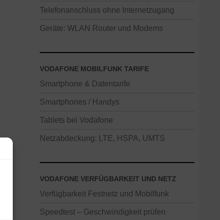
Telefonanschluss ohne Internetzugang
Geräte: WLAN Router und Modems
VODAFONE MOBILFUNK TARIFE
Smartphone & Datentarife
Smartphones / Handys
Tablets bei Vodafone
Netzabdeckung: LTE, HSPA, UMTS
VODAFONE VERFÜGBARKEIT UND NETZ
Verfügbarkeit Festnetz und Mobilfunk
Speedtest – Geschwindigkeit prüfen