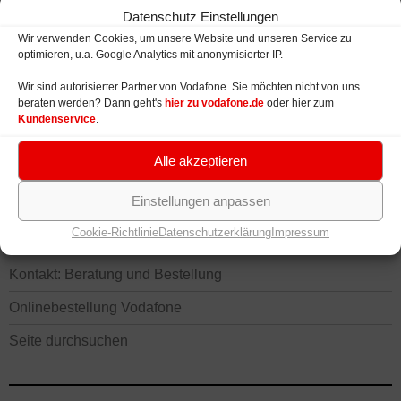
Tablets bei Vodafone
Datenschutz Einstellungen
Netzabdeckung: LTE, HSPA, UMTS
Wir verwenden Cookies, um unsere Website und unseren Service zu
optimieren, u.a. Google Analytics mit anonymisierter IP.
Wir sind autorisierter Partner von Vodafone. Sie möchten nicht von uns
beraten werden? Dann geht's
hier zu vodafone.de
oder hier zum
VODAFONE VERFÜGBARKEIT UND NETZ
Kundenservice
.
Verfügbarkeit Festnetz und Mobilfunk
Alle akzeptieren
Speedtest – Geschwindigkeit prüfen
Einstellungen anpassen
Cookie-Richtlinie
Datenschutzerklärung
Impressum
KONTAKT, BERATUNG UND BESTELLUNG
Kontakt: Beratung und Bestellung
Onlinebestellung Vodafone
Seite durchsuchen