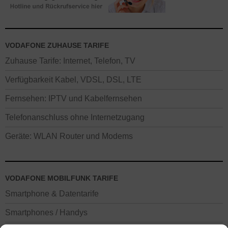
VODAFONE ZUHAUSE TARIFE
Zuhause Tarife: Internet, Telefon, TV
Verfügbarkeit Kabel, VDSL, DSL, LTE
Fernsehen: IPTV und Kabelfernsehen
Telefonanschluss ohne Internetzugang
Geräte: WLAN Router und Modems
VODAFONE MOBILFUNK TARIFE
Smartphone & Datentarife
Smartphones / Handys