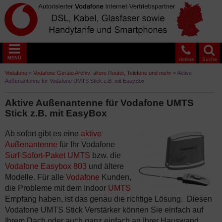
MENÜ
Hotline
Suche
Vodafone
»
Vodafone Geräte Archiv: ältere Router, Telefone und mehr
»
Aktive
Außenantenne für Vodafone UMTS Stick z.B. mit EasyBox
Aktive Außenantenne für Vodafone UMTS
Stick z.B. mit EasyBox
Ab sofort gibt es eine
aktive
Außenantenne
für Ihr Vodafone
Surf-Sofort-Paket UMTS
bzw. die
Vodafone Easybox 803
und ältere
Modelle. Für alle
Vodafone
Kunden,
die Probleme mit dem Indoor
UMTS
Empfang haben, ist das genau die richtige Lösung. Diesen
Vodafone UMTS Stick Verstärker können Sie einfach auf
Ihrem Dach oder auch ganz einfach an Ihrer Hauswand