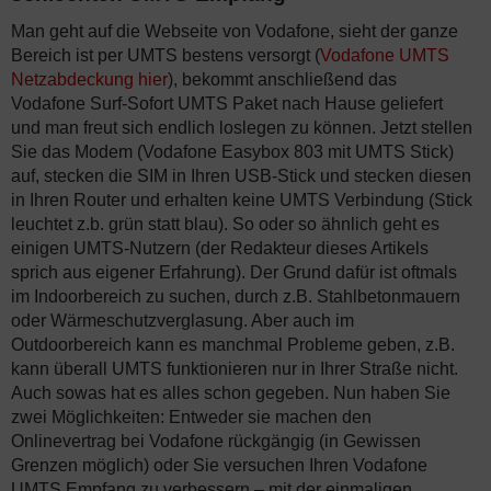
Man geht auf die Webseite von Vodafone, sieht der ganze
Bereich ist per UMTS bestens versorgt (
Vodafone UMTS
Netzabdeckung hier
), bekommt anschließend das
Vodafone Surf-Sofort UMTS Paket nach Hause geliefert
und man freut sich endlich loslegen zu können. Jetzt stellen
Sie das Modem (Vodafone Easybox 803 mit UMTS Stick)
auf, stecken die SIM in Ihren USB-Stick und stecken diesen
in Ihren Router und erhalten keine UMTS Verbindung (Stick
leuchtet z.b. grün statt blau). So oder so ähnlich geht es
einigen UMTS-Nutzern (der Redakteur dieses Artikels
sprich aus eigener Erfahrung). Der Grund dafür ist oftmals
im Indoorbereich zu suchen, durch z.B. Stahlbetonmauern
oder Wärmeschutzverglasung. Aber auch im
Outdoorbereich kann es manchmal Probleme geben, z.B.
kann überall UMTS funktionieren nur in Ihrer Straße nicht.
Auch sowas hat es alles schon gegeben. Nun haben Sie
zwei Möglichkeiten: Entweder sie machen den
Onlinevertrag bei Vodafone rückgängig (in Gewissen
Grenzen möglich) oder Sie versuchen Ihren Vodafone
UMTS Empfang zu verbessern – mit der einmaligen