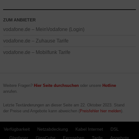
ZUM ANBIETER
vodafone.de – MeinVodafone (Login)
vodafone.de – Zuhause Tarife
vodafone.de – Mobilfunk Tarife
Weitere Fragen?
Hier Seite durchsuchen
oder unsere
Hotline
anrufen.
Letzte Textänderungen an dieser Seite am
22. Oktober 2023
. Stand
der Preise und Angebote kann abweichen (
Preisfehler hier melden
).
Verfügbarkeit
Netzabdeckung
Kabel Internet
DSL
Glasfaser
GigaCube
Fernsehen
Tarife
Angebote