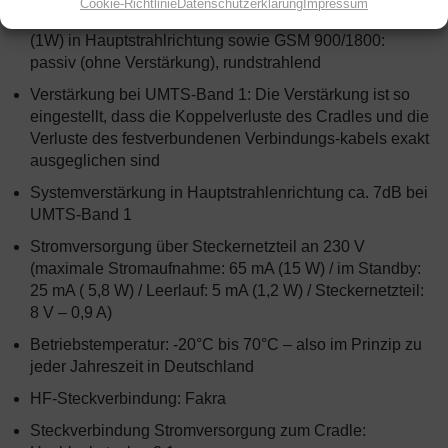
Cookie-Richtlinie
Datenschutzerklärung
Impressum
Maximale Sendeleistung ERP: UMTS Band I ca. 30 dBm
(1W) in Hauptstrahlrichtung sowie GSM 900/1800:
passiv (ohne Verstärkung), rundstrahlend
Verstärkung bei UMTS-Band 1: Die Verstärkung ist so
eingestellt, dass die Koppelverluste des Cradles und die
Verluste des festverbundenen Verbindungs-kabels exakt
ausgeglichen sind
Systemverstärkung in Hauptstrahlenrichtung ca. 7dB bei
UMTS-Band 1
Stromversorgung über Steckernetzteil an 230 V
(maximale Stromaufnahme: 65 mA (15 W) / im Standby:
25 mA ( 5,8 W) / Leerlauf: 5 mA (1,2 W) / Steckernetzteil:
8 V – 0,9 A)
Betriebstemperatur: -20°C bis 70°C – also im Prinzip zu
jeder Jahreszeit in Deutschland
HF-Steckverbindung: Fakra
Steckverbindung Stromversorgung zum Cradle: