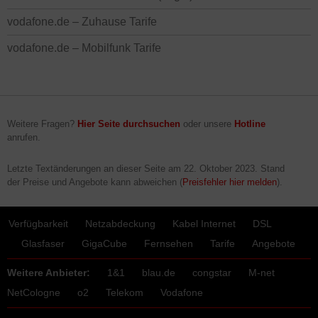
vodafone.de – Zuhause Tarife
vodafone.de – Mobilfunk Tarife
Weitere Fragen?
Hier Seite durchsuchen
oder unsere
Hotline
anrufen.
Letzte Textänderungen an dieser Seite am
22. Oktober 2023
. Stand
der Preise und Angebote kann abweichen (
Preisfehler hier melden
).
Verfügbarkeit
Netzabdeckung
Kabel Internet
DSL
Glasfaser
GigaCube
Fernsehen
Tarife
Angebote
Weitere Anbieter:
1&1
blau.de
congstar
M-net
NetCologne
o2
Telekom
Vodafone