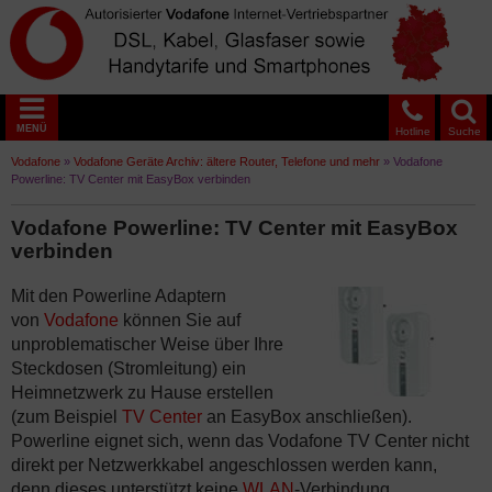
MENÜ
Hotline
Suche
Vodafone
»
Vodafone Geräte Archiv: ältere Router, Telefone und mehr
»
Vodafone
Powerline: TV Center mit EasyBox verbinden
Vodafone Powerline: TV Center mit EasyBox
verbinden
Mit den Powerline Adaptern
von
Vodafone
können Sie auf
unproblematischer Weise über Ihre
Steckdosen (Stromleitung) ein
Heimnetzwerk zu Hause erstellen
(zum Beispiel
TV Center
an EasyBox anschließen).
Powerline eignet sich, wenn das Vodafone TV Center nicht
direkt per Netzwerkkabel angeschlossen werden kann,
denn dieses unterstützt keine
WLAN
-Verbindung.