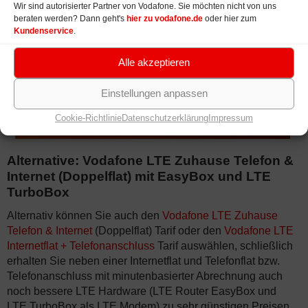
Wir sind autorisierter Partner von Vodafone. Sie möchten nicht von uns
beraten werden? Dann geht's
hier zu vodafone.de
oder hier zum
Kundenservice
.
Alle akzeptieren
Einstellungen anpassen
Cookie-Richtlinie
Datenschutzerklärung
Impressum
Alternative: Vodafone LTE Zuhause Telefon &
Internet (Doppelflat) mit EasyBox und LTE
TurboBox
Alternativ können Sie auch den
Vodafone LTE Zuhause
Telefon & Internet
(Doppelflat) Tarif oder den
Vodafone LTE
Internetflat + Telefonanschluss
Tarif auswählen, schließlich
erhalten Sie neben einer Internetflat und Telefonflat bzw.
Telefonanschluss mit minutenbasierter Abrechnung auch
noch bessere LTE Hardware (LTE Router EasyBox und
LTE TurboBox als LTE Modem) zu sehr günstigen Preisen.