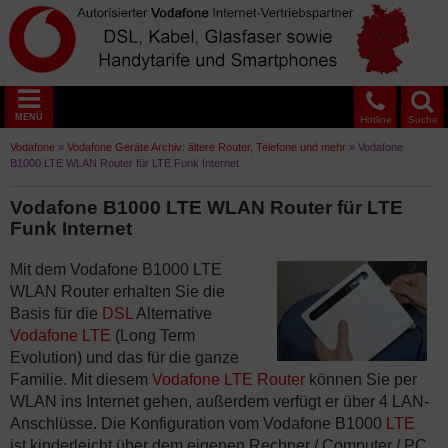
MENÜ
Hotline
Suche
Vodafone
»
Vodafone Geräte Archiv: ältere Router, Telefone und mehr
»
Vodafone
B1000 LTE WLAN Router für LTE Funk Internet
Vodafone B1000 LTE WLAN Router für LTE
Funk Internet
Mit dem Vodafone B1000 LTE
WLAN Router erhalten Sie die
Basis für die
DSL
Alternative
Vodafone LTE
(Long Term
Evolution) und das für die ganze
Familie. Mit diesem
Vodafone LTE Router
können Sie per
WLAN ins Internet gehen, außerdem verfügt er über 4 LAN-
Anschlüsse. Die Konfiguration vom Vodafone B1000
LTE
ist kinderleicht über dem eigenen Rechner / Computer / PC