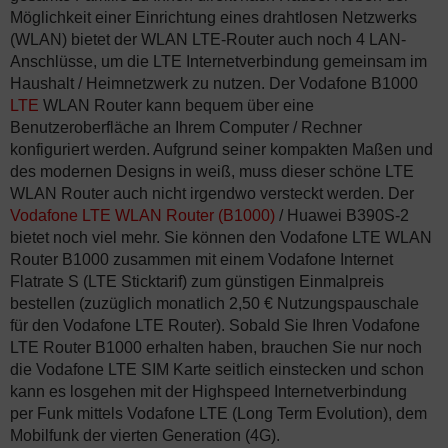
Möglichkeit einer Einrichtung eines drahtlosen Netzwerks
(WLAN) bietet der WLAN LTE-Router auch noch 4 LAN-
Anschlüsse, um die LTE Internetverbindung gemeinsam im
Haushalt / Heimnetzwerk zu nutzen. Der Vodafone B1000
LTE
WLAN Router kann bequem über eine
Benutzeroberfläche an Ihrem Computer / Rechner
konfiguriert werden. Aufgrund seiner kompakten Maßen und
des modernen Designs in weiß, muss dieser schöne LTE
WLAN Router auch nicht irgendwo versteckt werden. Der
Vodafone LTE WLAN Router (B1000)
/ Huawei B390S-2
bietet noch viel mehr. Sie können den Vodafone LTE WLAN
Router B1000 zusammen mit einem Vodafone Internet
Flatrate S (LTE Sticktarif) zum günstigen Einmalpreis
bestellen (zuzüglich monatlich 2,50 € Nutzungspauschale
für den Vodafone LTE Router). Sobald Sie Ihren Vodafone
LTE Router B1000 erhalten haben, brauchen Sie nur noch
die Vodafone LTE SIM Karte seitlich einstecken und schon
kann es losgehen mit der Highspeed Internetverbindung
per Funk mittels Vodafone LTE (Long Term Evolution), dem
Mobilfunk der vierten Generation (4G).