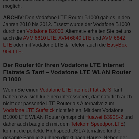
möglich.
ARCHIV:
Den Vodafone LTE Router B1000 gab es in den
Jahren 2010 bis 2012. Ersetzt wurde der Vodafone B1000
durch den
Vodafone B2000
. Alternativ erhalten Sie bei uns
auch die
AVM 6810 LTE
,
AVM 6840 LTE
und
AVM 6842
LTE
oder mit Vodafone LTE & Telefon auch die
EasyBox
904 LTE
.
Der Router für Ihren Vodafone LTE Internet
Flatrate S Tarif – Vodafone LTE WLAN Router
B1000
Wenn Sie einen
Vodafone LTE Internet Flatrate S
Tarif
haben bzw. sich für einen interessieren, darf natürlich auch
nicht der passende LTE Router als Alternative zum
Vodafone LTE Surfstick
nicht fehlen. Mit dem Vodafone
B1000 LTE WLAN Router (entspricht
Huawei B390S-2
und
daher auch baugleich mit dem
Telekom Speedport LTE
)
kommt die perfekte Highspeed DSL Alternative für die
gesamte Familie zu Ihnen direkt nach Hause. Neben der