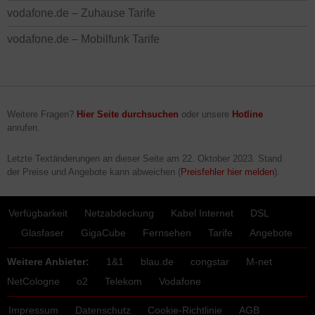
vodafone.de – Zuhause Tarife
vodafone.de – Mobilfunk Tarife
Weitere Fragen?
Hier Seite durchsuchen
oder unsere
Hotline
anrufen.
Letzte Textänderungen an dieser Seite am
22. Oktober 2023
. Stand
der Preise und Angebote kann abweichen (
Preisfehler hier melden
).
Verfügbarkeit
Netzabdeckung
Kabel Internet
DSL
Glasfaser
GigaCube
Fernsehen
Tarife
Angebote
Weitere Anbieter:
1&1
blau.de
congstar
M-net
NetCologne
o2
Telekom
Vodafone
Impressum
Datenschutz
Cookie-Richtlinie
AGB