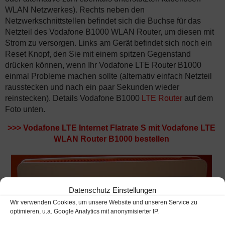
WLAN Netzwerkes). Rechts neben den
Netzwerkschnittstellen befindet sich die Buchse für das
Netzteil des Vodafone B1000 WLAN Router, um diesen mit
Strom zu versorgen. Links am Gerät befindet sich noch ein
Reset Knopf, den Sie mit einem spitzen Gegenstand
drücken können, wenn Ihr Vodafone LTE Router B1000
einmal Probleme machen sollte (alternativ einfach Netzteil
rausstecken und nach ein paar Sekunden wieder
reinstecken). Details Vodafone B1000
LTE Router
auf dem
Foto unten.
>>>
Vodafone LTE Internet Flatrate S mit Vodafone LTE
WLAN Router B1000 bestellen
Datenschutz Einstellungen
Wir verwenden Cookies, um unsere Website und unseren Service zu
optimieren, u.a. Google Analytics mit anonymisierter IP.