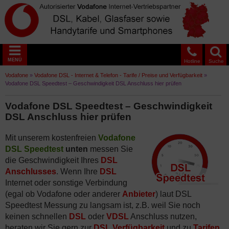
MENÜ
Hotline
Suche
Vodafone
»
Vodafone DSL - Internet & Telefon - Tarife / Preise und Verfügbarkeit
»
Vodafone DSL Speedtest – Geschwindigkeit DSL Anschluss hier prüfen
Vodafone DSL Speedtest – Geschwindigkeit
DSL Anschluss hier prüfen
Mit unserem kostenfreien
Vodafone
DSL Speedtest
unten
messen Sie
die Geschwindigkeit Ihres
DSL
Anschlusses
. Wenn Ihre
DSL
Internet oder sonstige Verbindung
(egal ob Vodafone oder anderer
Anbieter
) laut DSL
Speedtest Messung zu langsam ist, z.B. weil Sie noch
keinen schnellen
DSL
oder
VDSL
Anschluss nutzen,
beraten wir Sie gern zur
DSL Verfügbarkeit
und zu
Tarifen