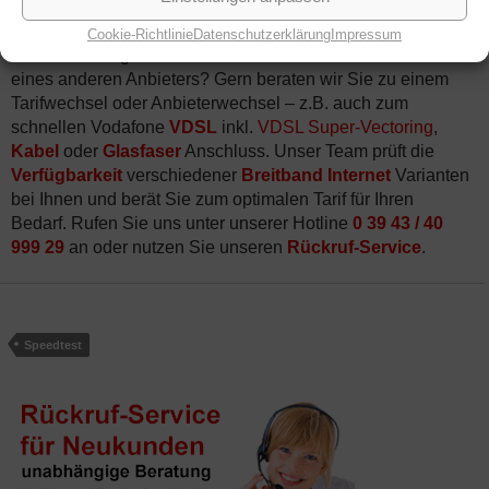
Sie sind unzufrieden mit der Geschwindigkeit Ihres jetzigen
Cookie-Richtlinie
Datenschutzerklärung
Impressum
Anbieters
– egal ob
Vodafone DSL
Anschluss oder DSL
eines anderen Anbieters? Gern beraten wir Sie zu einem
Tarifwechsel oder Anbieterwechsel – z.B. auch zum
schnellen Vodafone
VDSL
inkl.
VDSL Super-Vectoring
,
Kabel
oder
Glasfaser
Anschluss. Unser Team prüft die
Verfügbarkeit
verschiedener
Breitband Internet
Varianten
bei Ihnen und berät Sie zum optimalen Tarif für Ihren
Bedarf. Rufen Sie uns unter unserer Hotline
0 39 43 / 40
999 29
an oder nutzen Sie unseren
Rückruf-Service
.
Speedtest