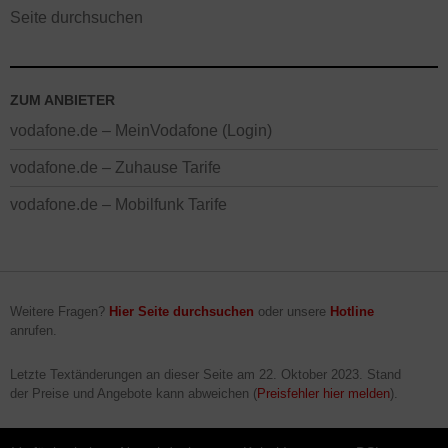
Seite durchsuchen
ZUM ANBIETER
vodafone.de – MeinVodafone (Login)
vodafone.de – Zuhause Tarife
vodafone.de – Mobilfunk Tarife
Weitere Fragen?
Hier Seite durchsuchen
oder unsere
Hotline
anrufen.
Letzte Textänderungen an dieser Seite am
22. Oktober 2023
. Stand
der Preise und Angebote kann abweichen (
Preisfehler hier melden
).