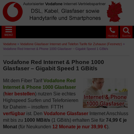
MENÜ
Hotline
Suche
Vodafone
»
Vodafone Glasfaser Internet und Telefon Tarife für Zuhause (Festnetz)
»
Vodafone Red Internet & Phone 1000 Glasfaser – Gigabit Speed 1 GBit/s
Vodafone Red Internet & Phone 1000
Glasfaser – Gigabit Speed 1 GBit/s
Mit dem Fiber Tarif
Vodafone Red
Internet & Phone 1000 Glasfaser
(
hier bestellen
) nutzen Sie echtes
Highspeed Surfen und Telefonieren
für Daheim – insofern FTTH
verfügbar
ist. Den
Vodafone Glasfaser
Internet Anschluss
mit bis zu
1000 MBit/s
(1 GBit/s) erhalten Sie für
74,99 € je
Monat
(für Neukunden
12 Monate je nur 39,99 €
).