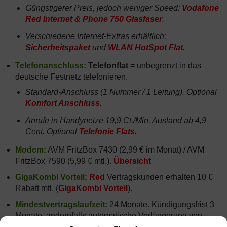
Güngstigerer Preis, jedoch weniger Speed:
Vodafone
Red Internet & Phone 750 Glasfaser
.
Verschiedene Internet-Extras erhältlich:
Sicherheitspaket
und
WLAN HotSpot Flat
.
Telefonanschluss:
Telefonflat
= unbegrenzt in das
deutsche Festnetz telefonieren.
Standard-Anschluss (1 Nummer / 1 Leitung). Optional
Komfort Anschluss
.
Anrufe in Handynetze 19,9 Ct./Min. Ausland ab 4,9
Cent. Optional
Telefonie Flats
.
Modem:
AVM FritzBox 7430 (2,99 € im Monat) / AVM
FritzBox 7590 (5,99 € mtl.).
Übersicht
GigaKombi Vorteil:
Red
Vertragskunden erhalten 10 €
Rabatt mtl. (
GigaKombi Vorteil
).
Mindestvertragslaufzeit:
24 Monate. Kündigungsfrist 3
Monate, andernfalls automatische Verlängerung von
Vodafone Red Internet & Phone 1000 Glasfaser um je 12