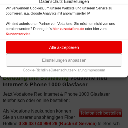
Datenschutz Einstellungen
Monate.
Wir verwenden Cookies, um unsere Website und unseren Service zu
optimieren, u.a. Google Analytics mit anonymisierter IP.
Bereitstellungsentgelt:
einmalig 49,99 € für Vodafone
Red Internet & Phone 1000 Glasfaser.
Wir sind autorisierter Partner von Vodafone. Sie möchten nicht von uns
beraten werden? Dann geht's
hier zu vodafone.de
oder hier zum
Grundgebühr (Preis):
der Tarif Vodafone Red Internet &
Kundenservice
.
Phone 1000 Glasfaser kostet 74,99 € je Monat.
Aktion:
Neukunden zahlen in den ersten 12 Monaten jeweils nur
Alle akzeptieren
39,99 €.
Einstellungen anpassen
Cookie-Richtlinie
Datenschutzerklärung
Impressum
Beratung und Bestellung
Vodafone Red
Internet & Phone 1000 Glasfaser
Jetzt Vodafone Red Internet & Phone 1000 Glasfaser
telefonisch oder online bestellen:
Als Vodafone Neukunden können
Sie an unserer unabhängigen Fiber
Hotline
0 39 43 / 40 999 29
(
Rückruf-Service
) telefonisch