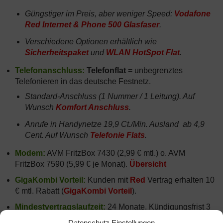
Güngstiger im Preis, aber weniger Speed:
Vodafone
Red Internet & Phone 500 Glasfaser
.
Verschiedene Optionen erhältlich wie
Sicherheitspaket
und
WLAN HotSpot Flat
.
Telefonanschluss:
Telefonflat
= unbegrenztes
Telefonieren in das deutsche Festnetz.
Standard-Anschluss (1 Nummer / 1 Leitung). Auf
Wunsch
Komfort Anschluss
.
Anrufe in Handynetze 19,9 Ct./Min. Ausland ab 4,9
Cent. Auf Wunsch
Telefonie Flats
.
Modem:
AVM FritzBox 7430 (2,99 € mtl.) o. AVM
FritzBox 7590 (5,99 € je Monat).
Übersicht
GigaKombi Vorteil:
Kunden mit
Red
Vertrag erhalten 10
€ mtl. Rabatt (
GigaKombi Vorteil
).
Mindestvertragslaufzeit:
24 Monate. Kündigungsfrist 3
Monate, sonst automatische Verlängerung von Vodafone
Datenschutz Einstellungen