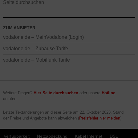
Seite durchsuchen
ZUM ANBIETER
vodafone.de – MeinVodafone (Login)
vodafone.de – Zuhause Tarife
vodafone.de – Mobilfunk Tarife
Weitere Fragen?
Hier Seite durchsuchen
oder unsere
Hotline
anrufen.
Letzte Textänderungen an dieser Seite am
22. Oktober 2023
. Stand
der Preise und Angebote kann abweichen (
Preisfehler hier melden
).
Verfügbarkeit
Netzabdeckung
Kabel Internet
DSL