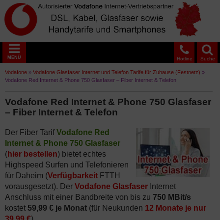
MENÜ
Hotline
Suche
Vodafone
»
Vodafone Glasfaser Internet und Telefon Tarife für Zuhause (Festnetz)
»
Vodafone Red Internet & Phone 750 Glasfaser – Fiber Internet & Telefon
Vodafone Red Internet & Phone 750 Glasfaser
– Fiber Internet & Telefon
Der Fiber Tarif
Vodafone Red
Internet & Phone 750 Glasfaser
(
hier bestellen
) bietet echtes
Highspeed Surfen und Telefonieren
für Daheim (
Verfügbarkeit
FTTH
vorausgesetzt). Der
Vodafone Glasfaser
Internet
Anschluss mit einer Bandbreite von bis zu
750 MBit/s
kostet
59,99 € je Monat
(für Neukunden
12 Monate je nur
39,99 €
).