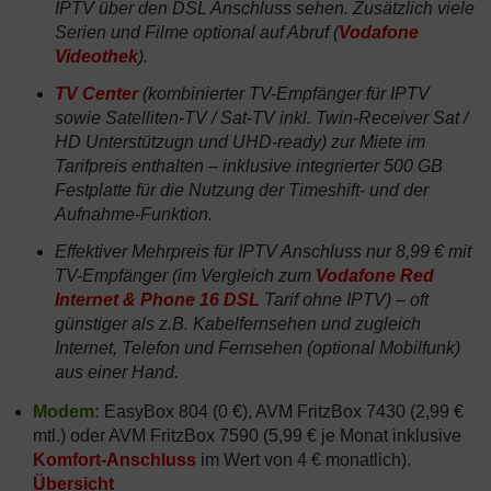
IPTV über den DSL Anschluss sehen. Zusätzlich viele
Serien und Filme optional auf Abruf (
Vodafone
Videothek
).
TV Center
(kombinierter TV-Empfänger für IPTV
sowie Satelliten-TV / Sat-TV inkl. Twin-Receiver Sat /
HD Unterstützugn und UHD-ready) zur Miete im
Tarifpreis enthalten – inklusive integrierter 500 GB
Festplatte für die Nutzung der Timeshift- und der
Aufnahme-Funktion
.
Effektiver Mehrpreis für IPTV Anschluss nur 8,99 € mit
TV-Empfänger (im Vergleich zum
Vodafone Red
Internet & Phone 16 DSL
Tarif ohne IPTV) – oft
günstiger als z.B. Kabelfernsehen und zugleich
Internet, Telefon und Fernsehen (optional Mobilfunk)
aus einer Hand.
Modem:
EasyBox 804 (0 €), AVM FritzBox 7430 (2,99 €
mtl.) oder AVM FritzBox 7590 (5,99 € je Monat inklusive
Komfort-Anschluss
im Wert von 4 € monatlich).
Übersicht