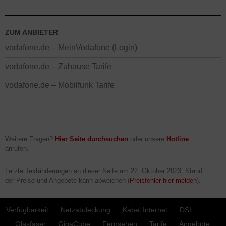
ZUM ANBIETER
vodafone.de – MeinVodafone (Login)
vodafone.de – Zuhause Tarife
vodafone.de – Mobilfunk Tarife
Weitere Fragen?
Hier Seite durchsuchen
oder unsere
Hotline
anrufen.
Letzte Textänderungen an dieser Seite am
22. Oktober 2023
. Stand
der Preise und Angebote kann abweichen (
Preisfehler hier melden
).
Verfügbarkeit
Netzabdeckung
Kabel Internet
DSL
Glasfaser
GigaCube
Fernsehen
Tarife
Angebote