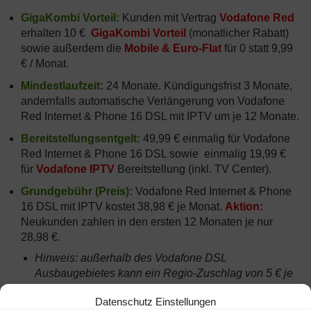
GigaKombi Vorteil:
Kunden mit Vertrag
Vodafone Red
erhalten 10 €
GigaKombi Vorteil
(monatlicher Rabatt)
sowie außerdem die
Mobile & Euro-Flat
für 0 statt 9,99
€ / Monat.
Mindestlaufzeit:
24 Monate. Kündigungsfrist 3 Monate,
andernfalls automatische Verlängerung von Vodafone
Red Internet & Phone 16 DSL mit IPTV um je 12 Monate.
Bereitstellungsentgelt:
49,99 € einmalig für Vodafone
Red Internet & Phone 16 DSL sowie einmalig 19,99 €
für
Vodafone IPTV
Bereitstellung (inkl. TV Center).
Grundgebühr (Preis):
Vodafone Red Internet & Phone
16 DSL mit IPTV kostet 38,98 € je Monat.
Aktion:
Neukunden zahlen in den ersten 12 Monaten je nur
28,98 €.
Hinweis: außerhalb des Vodafone DSL
Ausbaugebietes kann ein Regio-Zuschlag von 5 € je
Monat für den Anschluss via BSA (Bit Stream Access)
Datenschutz Einstellungen
anfallen.