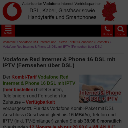
MENÜ
Hotline
Suche
Vodafone
»
Vodafone DSL Internet und Telefon Tarife für Zuhause (Festnetz)
»
Vodafone Red Internet & Phone 16 DSL mit IPTV (Fernsehen über DSL)
Vodafone Red Internet & Phone 16 DSL mit
IPTV (Fernsehen über DSL)
Der
Kombi-Tarif
Vodafone Red
Internet & Phone 16 DSL mit IPTV
(
hier bestellen
) bietet Surfen,
Telefonieren und Fernsehen für
Zuhause –
Verfügbarkeit
vorausgesetzt. Für das Vodafone Kombi-Paket mit DSL
Anschluss (Geschwindigkeit bis
16 MBit/s
), Telefon und
IPTV (inkl. TV-Emfänger) zahlen Sie
ab 38,98 € monatlich
(Neukunden
12 Monate je ab nur 28,98 € + WLAN 0 €
).